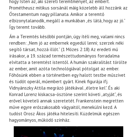
hogy Isten az, aki szereti teremtményét, az embert.
Prométheusz mitikus sorsánál máig közelebb áll hozzánk az
Ótestamentum nagy pillanata. Amikor a teremtő
elbizonytalanodik, megáll a munkában „és látá, hogy az jó.”
Így teremt tovább.
Ám a Teremtés későbbi pontján, úgy ítéli meg, valami nincs
rendben: „Nem jó az embernek egyedül lenni; szerzek néki
segítõ társat, hozzá illőt.” (1 Mózes 2:18) Az eredeti mű
írásakor, a 19. század természettudományos forradalma
elvitatta a teremtést istentől. A humán szakralitást törölte
az ember, amit azóta technológiával pótolgat az ember.
Főhősünk ebben a történetben egy halott testbe műszívet
és tüdőt operál, műembert gyárt. Kinek figurája ifj.
Vidnyánszky Attila megrázó játékával „életre kel”. És aki
Konrad Lorenz kiskacsa-ösztöne szerint követi „atyját”, és
erővel követeli annak szeretetét. Frankenstein megretten
műve egyre erőszakosabb vágyaitól, menekülni kezd. A
tudóst Orosz Ákos játéka hitelesíti. Küzdelmük egészen
hagyományos, működő színház.