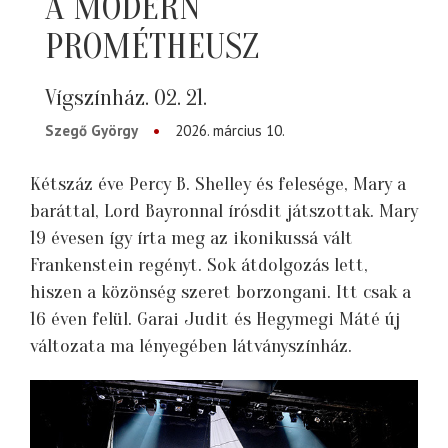
A MODERN
PROMÉTHEUSZ
Vígszínház. 02. 21.
Szegő György
2026. március 10.
Kétszáz éve Percy B. Shelley és felesége, Mary a
baráttal, Lord Bayronnal írósdit játszottak. Mary
19 évesen így írta meg az ikonikussá vált
Frankenstein regényt. Sok átdolgozás lett,
hiszen a közönség szeret borzongani. Itt csak a
16 éven felül. Garai Judit és Hegymegi Máté új
változata ma lényegében látványszínház.