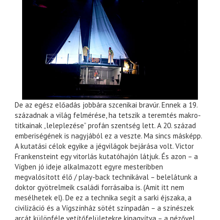
De az egész előadás jobbára szcenikai bravúr. Ennek a 19.
századnak a világ felmérése, ha tetszik a teremtés makro-
titkainak „leleplezése” profán szentség lett. A 20. század
emberiségének is nagyjából ez a veszte. Ma sincs másképp.
A kutatási célok egyike a jégvilágok bejárása volt. Victor
Frankensteint egy vitorlás kutatóhajón látjuk. És azon – a
Vígben jó ideje alkalmazott egyre mesteribben
megvalósított élő / play-back technikával – belelátunk a
doktor gyötrelmeik családi forrásaiba is. (Amit itt nem
mesélhetek el). De ez a technika segít a sarki éjszaka, a
civilizáció és a Vígszínház sötét színpadán – a színészek
arcát különféle vetítőfelületekre kinagyítva – a nézővel