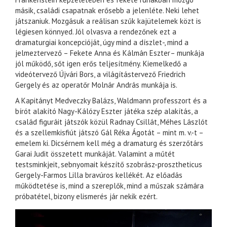
másik, családi csapatnak erősebb a jelenléte. Neki lehet
játszaniuk. Mozgásuk a reálisan szűk kajütelemek közt is
légiesen könnyed. Jól olvasva a rendezőnek ezt a
dramaturgiai koncepcióját, úgy mind a díszlet-, mind a
jelmeztervező – Fekete Anna és Kálmán Eszter– munkája
jól működő, sőt igen erős teljesítmény. Kiemelkedő a
videótervező Újvári Bors, a világítástervező Friedrich
Gergely és az operatőr Molnár András munkája is.
A Kapitányt Medveczky Balázs, Waldmann professzort és a
bírót alakító Nagy-Kálózy Eszter játéka szép alakítás, a
család figuráit játszók közül Radnay Csillát, Méhes Lászlót
és a szellemkisfiút játszó Gál Réka Ágotát – mint m. v.-t –
emelem ki. Dicsérnem kell még a dramaturg és szerzőtárs
Garai Judit összetett munkáját. Valamint a műtét
testsminkjeit, sebnyomait készítő szobrász-prosztheticus
Gergely-Farmos Lilla bravúros kellékét. Az előadás
működtetése is, mind a szereplők, mind a műszak számára
próbatétel, bizony elismerés jár nekik ezért.