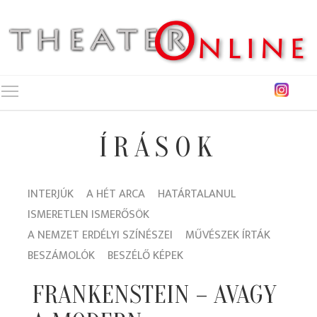
Toggle main menu visibility
ÍRÁSOK
INTERJÚK
A HÉT ARCA
HATÁRTALANUL
ISMERETLEN ISMERŐSÖK
A NEMZET ERDÉLYI SZÍNÉSZEI
MŰVÉSZEK ÍRTÁK
BESZÁMOLÓK
BESZÉLŐ KÉPEK
FRANKENSTEIN – AVAGY