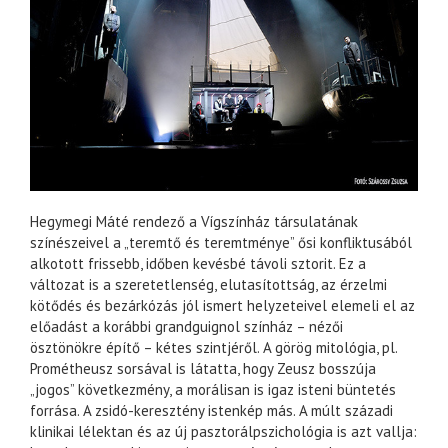
Hegymegi Máté rendező a Vígszínház társulatának
színészeivel a „teremtő és teremtménye” ősi konfliktusából
alkotott frissebb, időben kevésbé távoli sztorit. Ez a
változat is a szeretetlenség, elutasítottság, az érzelmi
kötődés és bezárkózás jól ismert helyzeteivel elemeli el az
előadást a korábbi grandguignol színház – nézői
ösztönökre építő – kétes szintjéről. A görög mitológia, pl.
Prométheusz sorsával is látatta, hogy Zeusz bosszúja
„jogos” következmény, a morálisan is igaz isteni büntetés
forrása. A zsidó-keresztény istenkép más. A múlt századi
klinikai lélektan és az új pasztorálpszichológia is azt vallja: