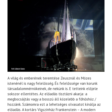
A világ és emberének teremtése Zeusznál és Mózes
istenénél is nagy felelősség. És felelőssége van korunk
társadalommérnökeinek, de nekünk is. E tetteink előjele
sokszor ellentétes. Az előadás tisztázni akarja: a
megbocsájtás vagy a bosszú áll közelebb a főhőshöz /
hozzánk. Számomra ezt a lehetséges olvasatot kínálja az
előadás. A kortárs Vígszínház Frankenstein – A modern