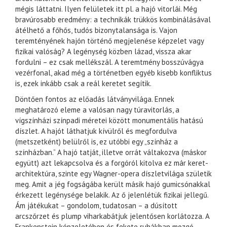
mégis láttatni. Ilyen felületek itt pl. a hajó vitorlái. Még
bravúrosabb eredmény: a technikák trükkös kombinálásával
átélhető a főhős, tudós bizonytalansága is. Vajon
teremtényének hajón történő megjelenése képzelet vagy
fizikai valóság? A legénység közben lázad, vissza akar
fordulni – ez csak mellékszál. A teremtmény bosszúvágya
vezérfonal, akad még a történetben egyéb kisebb konfliktus
is, ezek inkább csak a reál keretet segítik.
Döntően fontos az előadás látványvilága. Ennek
meghatározó eleme a valósan nagy túravitorlás, a
vígszínházi színpadi méretei között monumentális hatású
díszlet. A hajót láthatjuk kívülről és megfordulva
(metszetként) belülről is, ez utóbbi egy „színház a
színházban.” A hajó tatját, illetve orrát váltakozva (máskor
együtt) azt lekapcsolva és a forgóról kitolva ez már keret-
architektúra, szinte egy Wagner-opera díszletvilága születik
meg. Amit a jég fogságába került másik hajó gumicsónakkal
érkezett legénysége belakik. Az ő jelenlétük fizikai jellegű.
Ám játékukat – gondolom, tudatosan – a dúsított
arcszőrzet és plump viharkabátjuk jelentősen korlátozza. A
Frankenstein képzeletében és fekete ruhákban mozgó