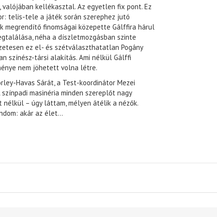
 valójában kellékasztal. Az egyetlen fix pont. Ez
r: telis-tele a játék során szerephez jutó
ak megrendítő finomságai közepette Gálffira hárul
egtalálása, néha a díszletmozgásban szinte
zetesen ez el- és szétválaszthatatlan Pogány
an színész-társi alakítás. Ami nélkül Gálffi
énye nem jöhetett volna létre.
rley-Havas Sárát, a Test-koordinátor Mezei
A színpadi masinéria minden szereplőt nagy
 nélkül – úgy láttam, mélyen átélik a nézők.
ndom: akár az élet…