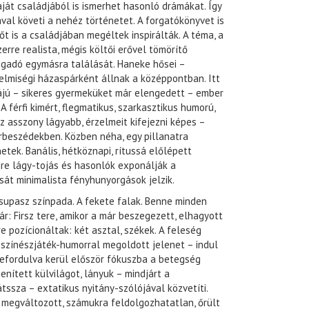
ját családjából is ismerhet hasonló drámákat. Így
val követi a nehéz történetet. A forgatókönyvet is
t is a családjában megéltek inspirálták. A téma, a
erre realista, mégis költői erővel tömörítő
ogadó egymásra találását. Haneke hősei –
elmiségi házaspárként állnak a középpontban. Itt
fiájú – sikeres gyermeküket már elengedett – ember
A férfi kimért, flegmatikus, szarkasztikus humorú,
z asszony lágyabb, érzelmeit kifejezni képes –
rbeszédekben. Közben néha, egy pillanatra
etek. Banális, hétköznapi, rítussá előlépett
ire lágy-tojás és hasonlók exponálják a
át minimalista fényhunyorgások jelzik.
supasz színpada. A fekete falak. Benne minden
ár: Firsz tere, amikor a már beszegezett, elhagyott
pozícionáltak: két asztal, székek. A feleség
s színészjáték-humorral megoldott jelenet – indul
befordulva kerül először fókuszba a betegség
genített külvilágot, lányuk – mindjárt a
tssza – extatikus nyitány-szólójával közvetíti.
 megváltozott, számukra feldolgozhatatlan, őrült