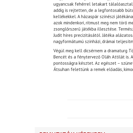
ugyancsak fehérrel letakart tálalóasztal,
addig is rejtetten, de a legfontosabb búto
kellékekkel. A házaspár színészi játékán
azok mindenkori, ritmust meg nem törő m
zsonglőrszerű játékba illesztése. Termés
Judit híres precizitásától. Játéka alázatos
nagyformátumú színházi, drámai teljesítm
Végül meg kell dicsérnem a dramaturg Tö
Bencét és a fénytervező Oláh Attilát is. 
pontosságra késztet. Az egészet – szünet
Átsuhan felettünk a remek előadás, kimo