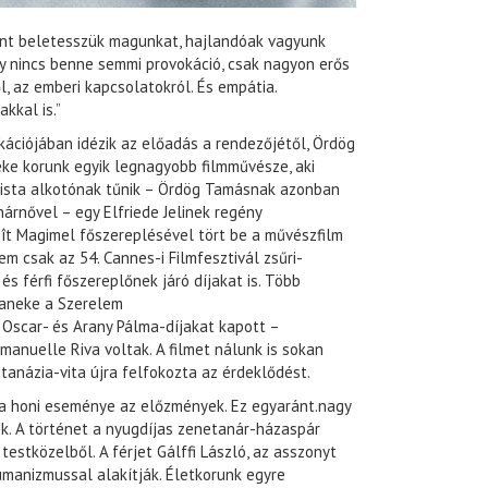
ként beletesszük magunkat, hajlandóak vagyunk
gy nincs benne semmi provokáció, csak nagyon erős
, az emberi kapcsolatokról. És empátia.
kkal is.”
ációjában idézik az előadás a rendezőjétől, Ördög
ke korunk egyik legnagyobb filmművésze, aki
alista alkotónak tűnik – Ördög Tamásnak azonban
rnővel – egy Elfriede Jelinek regény
ît Magimel főszereplésével tört be a művészfilm
m csak az 54. Cannes-i Filmfesztivál zsűri-
és férfi főszereplőnek járó díjakat is. Több
Haneke a Szerelem
 Oscar- és Arany Pálma-díjakat kapott –
manuelle Riva voltak. A filmet nálunk is sokan
utanázia-vita újra felfokozta az érdeklődést.
ia honi eseménye az előzmények. Ez egyaránt.nagy
k. A történet a nyugdíjas zenetanár-házaspár
estközelből. A férjet Gálffi László, az asszonyt
umanizmussal alakítják. Életkorunk egyre