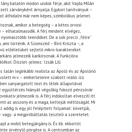
a lány katatón módon undok férje, akit Vajda Milán
ezett zárványként árnyalja. Egykori tanítványuk –
ot áthidalni már nem képes, szimbolikus jelenet.
toznak, amikor a betegség – a kétes orvosi
 – elhatalmasodik. A férj mindent elvégez,
 nyomasztóbb teendőket. De a sok precíz „félre”
 ami történik. A Szomszéd – Bíró Kriszta –, a
vű előéletüket sejtető mikro-karaktereket
rkáns jelmezeik karikíroznak. A funkcióra
tékot. Díszlet-jelmez: Izsák Lili.
s talán leginkább realista az Ápoló és az Ápolónő
ikolett m.v. – embertelenre szabott reális ízű
ben sanyargatott test és lélek állapotával
z együttérzés hiányát végsőkig fokozó pénzsóvár
okatív jelmezeik is. A férj indokoltan elveszíti itt
enti az asszony és a maga, kettejük méltóságát. Mi
 addig is egy jól felépített folyamat: követjük,
 vagy: a megpróbáltatás teszteli a szeretetet.
jd a mobil betegjárgány is. És kb. ekkortól
zinte örvénylő pörgése is. A centrumban az