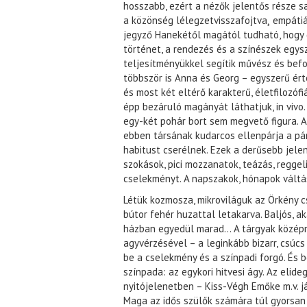
hosszabb, ezért a nézők jelentős része sa
a közönség lélegzetvisszafojtva¸ empátiá
jegyző Hanekétől magától tudható, hogy ő
történet, a rendezés és a színészek egysz
teljesítményükkel segítik művész és bef
többször is Anna és Georg – egyszerű ért
és most két eltérő karakterű, életfilozó
épp bezáruló magányát láthatjuk, in vivo. 
egy-két pohár bort sem megvető figura. A
ebben társának kudarcos ellenpárja a pá
habitust cserélnek. Ezek a derűsebb jelen
szokások, pici mozzanatok, teázás, reggel
cselekményt. A napszakok, hónapok váltás
Létük kozmosza, mikroviláguk az Örkény c
bútor fehér huzattal letakarva. Baljós, ak
házban egyedül marad… A tárgyak középre 
agyvérzésével – a leginkább bizarr, csúc
be a cselekmény és a színpadi forgó. És 
színpada: az egykori hitvesi ágy. Az elide
nyitójelenetben – Kiss-Végh Emőke m.v. já
Maga az idős szülők számára túl gyorsan