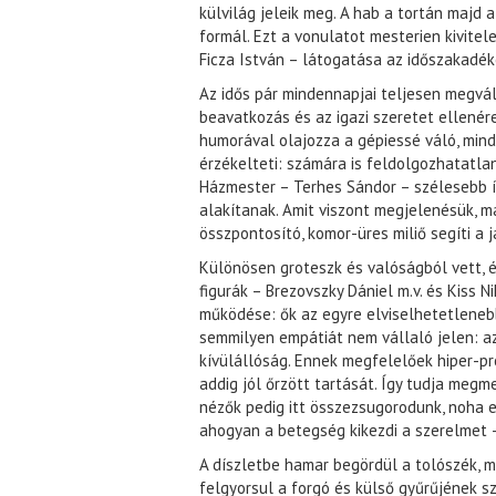
külvilág jeleik meg. A hab a tortán majd 
formál. Ezt a vonulatot mesterien kivitel
Ficza István – látogatása az időszakadék
Az idős pár mindennapjai teljesen megvál
beavatkozás és az igazi szeretet ellenére
humorával olajozza a gépiessé váló, mind
érzékelteti: számára is feldolgozhatatlan,
Házmester – Terhes Sándor – szélesebb í
alakítanak. Amit viszont megjelenésük, ma
összpontosító, komor-üres miliő segíti a já
Különösen groteszk és valóságból vett, é
figurák – Brezovszky Dániel m.v. és Kiss N
működése: ők az egyre elviselhetetleneb
semmilyen empátiát nem vállaló jelen: a
kívülállóság. Ennek megfelelőek hiper-prov
addig jól őrzött tartását. Így tudja megm
nézők pedig itt összezsugorodunk, noha ez
ahogyan a betegség kikezdi a szerelmet –
A díszletbe hamar begördül a tolószék, ma
felgyorsul a forgó és külső gyűrűjének s