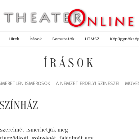
Hírek
Írások
Bemutatók
HTMSZ
Képügynöksé
ÍRÁSOK
SMERETLEN ISMERŐSÖK
A NEMZET ERDÉLYI SZÍNÉSZEI
MŰVÉS
SZÍNHÁZ
 szerelmét ismerhetjük meg
tegződését, szépségét, fájdalmát egy