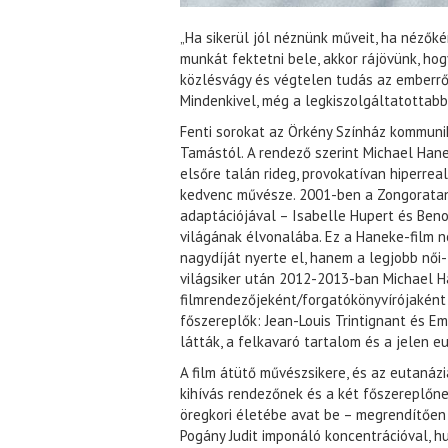
„Ha sikerül jól néznünk műveit, ha néző
munkát fektetni bele, akkor rájövünk, ho
közlésvágy és végtelen tudás az emberről
Mindenkivel, még a legkiszolgáltatottabba
Fenti sorokat az Örkény Színház kommunik
Tamástól. A rendező szerint Michael Hane
elsőre talán rideg, provokatívan hiperre
kedvenc művésze. 2001-ben a Zongorataná
adaptációjával – Isabelle Hupert és Beno
világának élvonalába. Ez a Haneke-film ne
nagydíját nyerte el, hanem a legjobb női- 
világsiker után 2012-2013-ban Michael 
filmrendezőjeként/forgatókönyvírójaként
főszereplők: Jean-Louis Trintignant és Em
látták, a felkavaró tartalom és a jelen e
A film átütő művészsikere, és az eutanáz
kihívás rendezőnek és a két főszereplőne
öregkori életébe avat be – megrendítően t
Pogány Judit imponáló koncentrációval, h