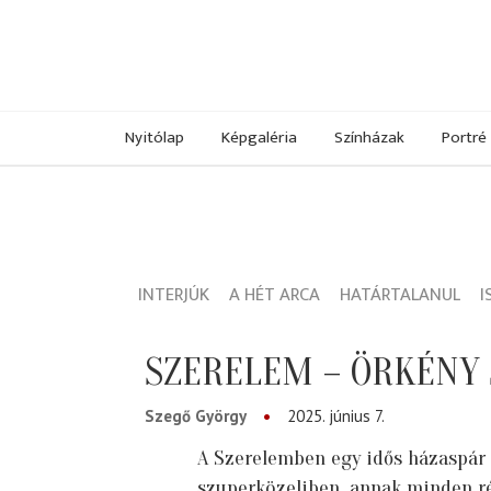
Nyitólap
Képgaléria
Színházak
Portré
INTERJÚK
A HÉT ARCA
HATÁRTALANUL
I
SZERELEM – ÖRKÉNY 
Szegő György
2025. június 7.
A Szerelemben egy idős házaspár
szuperközeliben, annak minden ré