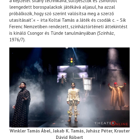
a képzelet silány technikává, süllyesztők és zsinórból
leengedett borospalackok játékává aljasul, ha azzal
próbálkozik, hogy szó szerint valósítsa meg a szerző
utasításait”.« – írta Koltai Tamás a Játék és csodák c. – Sík
Ferenc Nemzetiben rendezett, színháztörténeti áttekintést
is kínáló Csongor és Tünde tanulmányában (Színház,
1976/7).
Winkler Tamás Ábel, Jakab K. Tamás, Juhász Péter, Krauter
Dávid Róbert