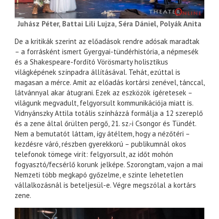
Juhász Péter, Battai Lili Lujza, Séra Dániel, Polyák Anita
De a kritikák szerint az előadások rendre adósak maradtak
– a forrásként ismert Gyergyai-tündérhistória, a népmesék
és a Shakespeare-fordító Vörösmarty holisztikus
világképének színpadra állításával. Tehát, ezúttal is
magasan a mérce. Amit az előadás kortársi zenével, tánccal,
látvánnyal akar átugrani. Ezek az eszközök ígéretesek –
világunk megvadult, felgyorsult kommunikációja miatt is.
Vidnyánszky Attila totális színházzá formálja a 12 szereplő
és a zene által őrülten pergő, 21. sz.-i Csongor és Tündét.
Nem a bemutatót láttam, így átéltem, hogy a nézőtéri –
kezdésre váró, részben gyerekkorú – publikumnál okos
telefonok tömege virít: felgyorsult, az időt mohón
fogyasztó/fecsérlő korunk jelképe. Szorongtam, vajon a mai
Nemzeti több megkapó győzelme, e szinte lehetetlen
vállalkozásnál is beteljesül-e. Végre megszólal a kortárs
zene.