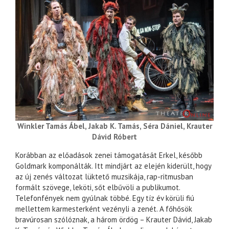
Winkler Tamás Ábel, Jakab K. Tamás, Séra Dániel, Krauter
Dávid Róbert
Korábban az előadások zenei támogatását Erkel, később
Goldmark komponálták. Itt mindjárt az elején kiderült, hogy
az új zenés változat lüktető muzsikája, rap-ritmusban
formált szövege, leköti, sőt elbűvöli a publikumot.
Telefonfények nem gyúlnak többé. Egy tíz év körüli fiú
mellettem karmesterként vezényli a zenét. A főhősök
bravúrosan szólóznak, a három ördög – Krauter Dávid, Jakab