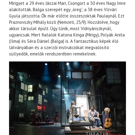
Mirigyet a 29 éves Jászai Mari, Csongort a 30 éves Nagy Imre
alakították. Balga szerepét egy „öreg”, a 38 éves Vízvári
Gyula játszotta. Ők már előtte összeszoktak Paulaynál. Ezt
Praznovszky Mihály közli (Nemzeti, 25/9). Hozzátéve, hogy
akkor társulat épült. Úgy tűnik, most Vidnyánszkynál,
ugyancsak. Mert fiatalok Katona Kinga (Mirigy), Polyák Anita
(Ilma) és Séra Dániel (Balga) is. A fantasztikus képek élő
látványában és a szerzői instrukciókat megvalósító
süllyedők, emelők rendszerében remekelnek.