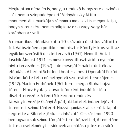
Megkaptam néha én is, hogy „a rendező hangszere a színész
– és nem a színpadgépezet”. Vidnyánszky Attila
monumentális munkája számomra most azt is megmutatja,
hogy szerencsére nem mindig igaz ez a vagy-vagy, bár
korábban az volt.
A romantikus előadásokat a 20. századra új stílus váltotta
fel. Valószínűen a politikus polihisztor Bánffy Miklós volt az
egyik korszerűsítő díszlettervező (1932). Németh Antal
Jaschik Álmost 1921-es mesekönyv-illusztrációja nyomán
hívta tervezőnek (1937) – de mesejátéknak hirdették az
előadást. A berlini Schiller Theater a pesti Operából Pekári
Istvánt kérte fel a németnyelvű színrevitel tervezőjének
(1942). Marton Endrének 1962-ben – még a Blaha Lujza
téren – Hincz Gyula, az avantgárdként induló festő a
díszlettervezője. A fenti Sík Ferenc rendezés –
látványtervezője Csányi Árpád, aki kötelek indaerdejével
teremtett szimultánteret. Hozzá gumiasztal-szerű talajjal
segítette a Sík féle „fizikai színházat”. Csiszár Imre 1990-
ben ugyancsak szimultán játékteret képzelt el, ő temetőbe
tette a cselekményt – sírkövek animálása jelezte a sűrű