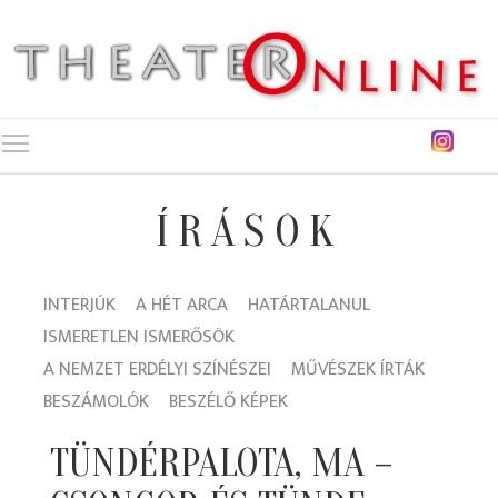
Toggle main menu visibility
ÍRÁSOK
INTERJÚK
A HÉT ARCA
HATÁRTALANUL
ISMERETLEN ISMERŐSÖK
A NEMZET ERDÉLYI SZÍNÉSZEI
MŰVÉSZEK ÍRTÁK
BESZÁMOLÓK
BESZÉLŐ KÉPEK
TÜNDÉRPALOTA, MA –