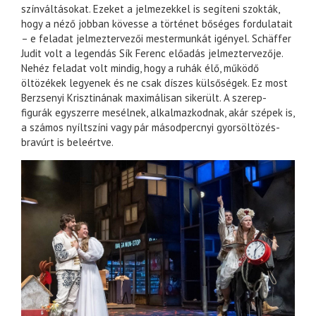
színváltásokat. Ezeket a jelmezekkel is segíteni szokták,
hogy a néző jobban kövesse a történet bőséges fordulatait
– e feladat jelmeztervezői mestermunkát igényel. Schäffer
Judit volt a legendás Sík Ferenc előadás jelmeztervezője.
Nehéz feladat volt mindig, hogy a ruhák élő, működő
öltözékek legyenek és ne csak díszes külsőségek. Ez most
Berzsenyi Krisztinának maximálisan sikerült. A szerep-
figurák egyszerre mesélnek, alkalmazkodnak, akár szépek is,
a számos nyíltszíni vagy pár másodpercnyi gyorsöltözés-
bravúrt is beleértve.