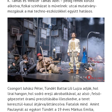
K. Tamás és Winkler Tamás Ábel – pedig remek kórust
alkotva, fizikai színházat is művelnek: utcai mutatvány-
mozgásuk a mai techno-eszközökkel együtt hatásos.
Csongort Juhász Péter, Tündét Battai Lili Lujza adják, hol
lírai hangon, hol sodró erejű akrobatikával, az alsó-, felső-
gépezetet óramű precizitásába illeszkedve, a teret
keresztül-kasul átjárva/áttáncolva. Fiatalok mind. Amint
Paulaynál az egykori Tündét a 19 éves Márkus Emília,