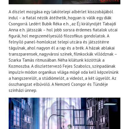
A díszlet mozgása egy lakótelepi albérlet kisszobájából
indul – a fiatal nézők átélhetik, hogyan is válik egy diák
Csongorrá. Ledért Bubik Réka e.h., az Éj királynőjét Tabajdi
Anna e.h. játsszák – hol jobb sorsra érdemes fiatalok utcai
figurái, hol megszemélyesülő filozofikus gondolatok. A
felnyíló panel-homlokzat telepi utcára és játszótérre
tágulnak, ahol nagyon él a rap és a brék. A házak ablakai
transzparensek, nagyvárosi színek, filmkockák villódznak –
Szarka Tamás ritmusában. Néha kilátunk közöttük a
Kozmoszba. A díszlettervező Fejes Szabolcs, színpadának
impulzív módon organikus világa mögé oda kell képzelnünk
a hangszerelőt, a stúdiómelót, a videóst, a két ügyelőt. Az
összhangzat elbűvölő. A Nemzeti Csongor és Tündéje
színházi ünnep.