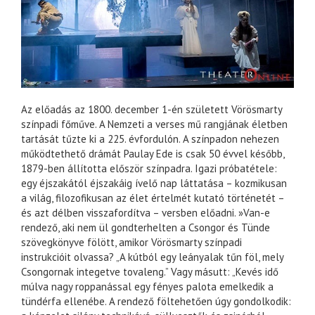
Az előadás az 1800. december 1-én született Vörösmarty
színpadi főműve. A Nemzeti a verses mű rangjának életben
tartását tűzte ki a 225. évfordulón. A színpadon nehezen
működtethető drámát Paulay Ede is csak 50 évvel később,
1879-ben állította először színpadra. Igazi próbatétele:
egy éjszakától éjszakáig ívelő nap láttatása – kozmikusan
a világ, filozofikusan az élet értelmét kutató történetét –
és azt délben visszafordítva – versben előadni. »Van-e
rendező, aki nem ül gondterhelten a Csongor és Tünde
szövegkönyve fölött, amikor Vörösmarty színpadi
instrukcióit olvassa? „A kútból egy leányalak tűn föl, mely
Csongornak integetve tovaleng.” Vagy másutt: „Kevés idő
múlva nagy roppanással egy fényes palota emelkedik a
tündérfa ellenébe. A rendező föltehetően úgy gondolkodik: