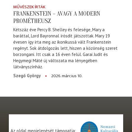
MŰVÉSZEK ÍRTÁK
FRANKENSTEIN – AVAGY A MODERN
PROMÉTHEUSZ
Kétszáz éve Percy B. Shelley és felesége, Mary a
baráttal, Lord Bayronnal írósdit játszottak. Mary 19
évesen így írta meg az ikonikussá vált Frankenstein
regényt. Sok átdolgozás lett, hiszen a közönség szeret
borzongani. Itt csak a 16 éven felül. Garai Judit és
Hegymegi Máté új változata ma lényegében
látványszínház.
2026. március 10.
Szegő György
Az oldal megjelenését támogatja: