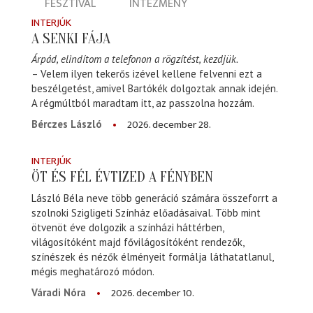
FESZTIVÁL
INTÉZMÉNY
INTERJÚK
A SENKI FÁJA
Árpád, elindítom a telefonon a rögzítést, kezdjük.
– Velem ilyen tekerős izével kellene felvenni ezt a
beszélgetést, amivel Bartókék dolgoztak annak idején.
A régmúltból maradtam itt, az passzolna hozzám.
2026. december 28.
Bérczes László
INTERJÚK
ÖT ÉS FÉL ÉVTIZED A FÉNYBEN
László Béla neve több generáció számára összeforrt a
szolnoki Szigligeti Színház előadásaival. Több mint
ötvenöt éve dolgozik a színházi háttérben,
világosítóként majd fővilágosítóként rendezők,
színészek és nézők élményeit formálja láthatatlanul,
mégis meghatározó módon.
2026. december 10.
Váradi Nóra