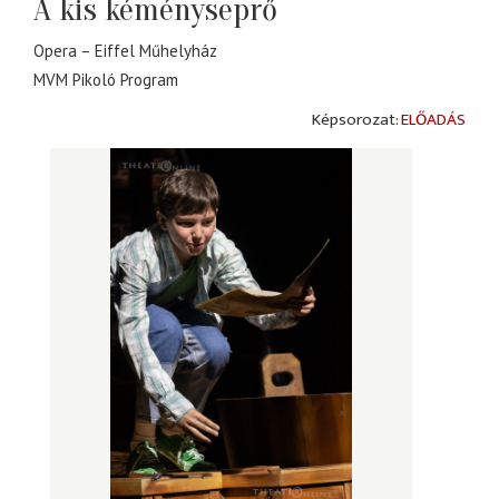
A kis kéményseprő
Opera – Eiffel Műhelyház
MVM Pikoló Program
ELŐADÁS