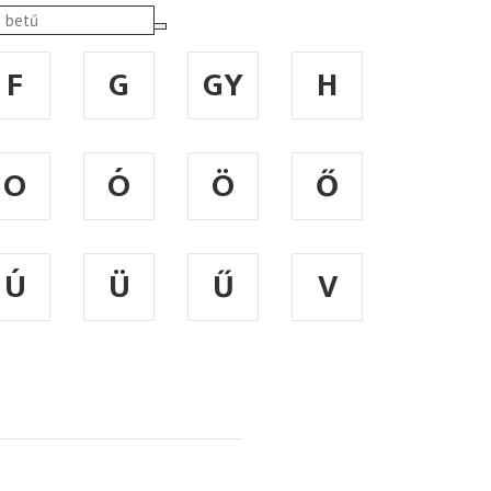
F
G
GY
H
O
Ó
Ö
Ő
Ú
Ü
Ű
V