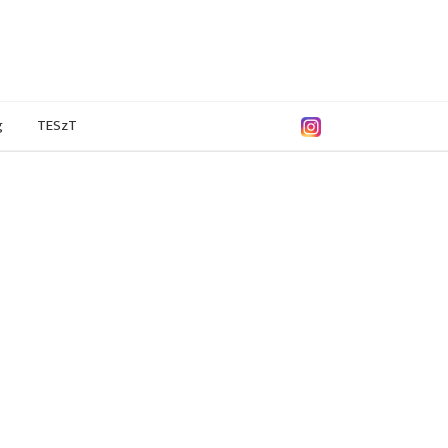
g
TESzT