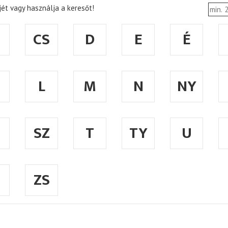
ét vagy használja a keresőt!
CS
D
E
É
L
M
N
NY
SZ
T
TY
U
ZS