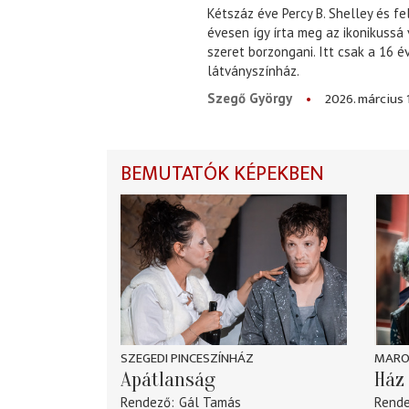
Kétszáz éve Percy B. Shelley és fe
évesen így írta meg az ikonikussá
szeret borzongani. Itt csak a 16 
látványszínház.
2026. március 
Szegő György
BEMUTATÓK KÉPEKBEN
SZEGEDI PINCESZÍNHÁZ
MARO
Apátlanság
Ház 
Rendező
Gál Tamás
Rend