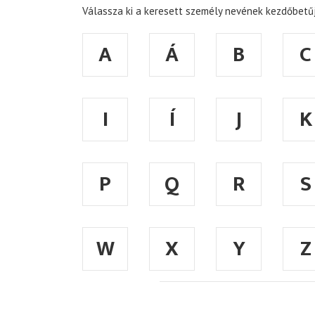
Válassza ki a keresett személy nevének kezdőbetűj
A
Á
B
C
I
Í
J
K
P
Q
R
S
W
X
Y
Z