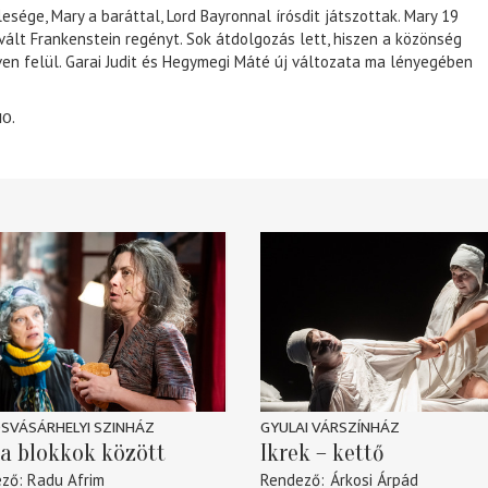
lesége, Mary a baráttal, Lord Bayronnal írósdit játszottak. Mary 19
 vált Frankenstein regényt. Sok átdolgozás lett, hiszen a közönség
éven felül. Garai Judit és Hegymegi Máté új változata ma lényegében
10.
SVÁSÁRHELYI SZINHÁZ
GYULAI VÁRSZÍNHÁZ
a blokkok között
Ikrek – kettő
ező
Radu Afrim
Rendező
Árkosi Árpád