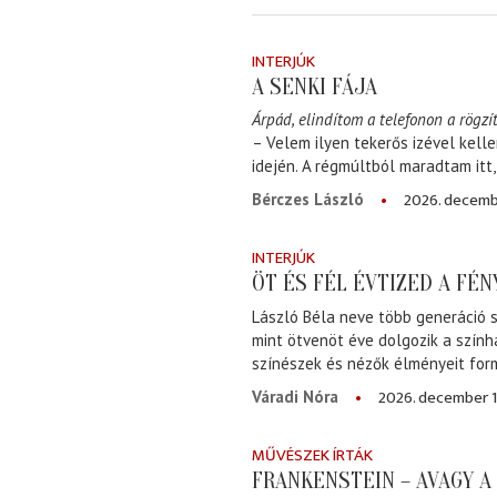
INTERJÚK
A SENKI FÁJA
Árpád, elindítom a telefonon a rögzít
– Velem ilyen tekerős izével kell
idején. A régmúltból maradtam itt
2026. decemb
Bérczes László
INTERJÚK
ÖT ÉS FÉL ÉVTIZED A FÉ
László Béla neve több generáció s
mint ötvenöt éve dolgozik a szính
színészek és nézők élményeit for
2026. december 1
Váradi Nóra
MŰVÉSZEK ÍRTÁK
FRANKENSTEIN – AVAGY 