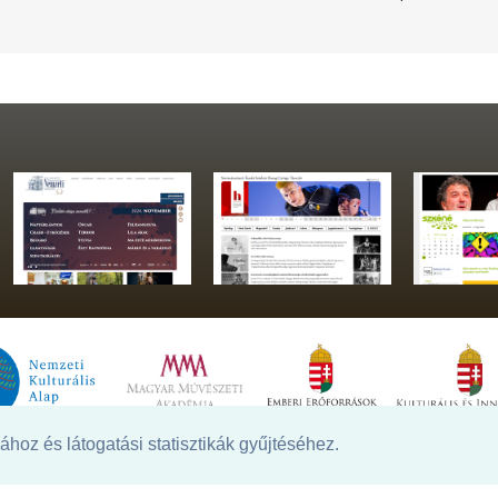
hoz és látogatási statisztikák gyűjtéséhez.