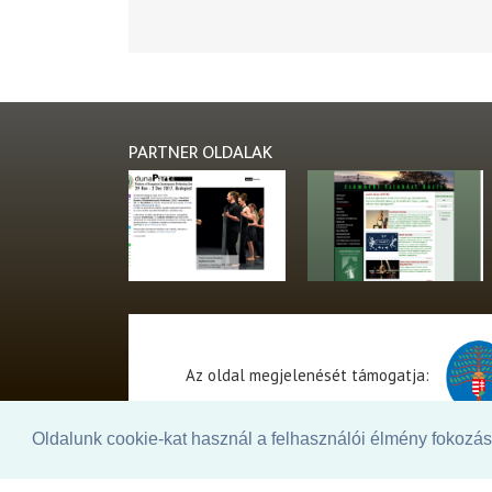
PARTNER OLDALAK
Az oldal megjelenését támogatja:
Oldalunk cookie-kat használ a felhasználói élmény fokozásá
© 2026. - THEATER Online -
theater.hu