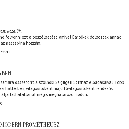
ést, kezdjük.
ene felvenni ezt a beszélgetést, amivel Bartókék dolgoztak annak
, az passzolna hozzám.
er 28.
NYBEN
zámára összeforrt a szolnoki Szigligeti Színház előadásaival. Több
ázi háttérben, világosítóként majd fővilágosítóként rendezők,
málja láthatatlanul, mégis meghatározó módon.
0.
A MODERN PROMÉTHEUSZ