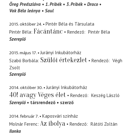
Öreg Predszláva
1. Pribék
3. Pribék
Draco
Vak Béla leánya
Saul
2015. október 24.
Pintér Béla és Társulata
Fácántánc
Pintér Béla
Rendező
Pintér Béla
Szereplő
2015. május 17.
Jurányi Inkubátorház
Szülői értekezlet
Szabó Borbála
Rendező
Végh
Zsolt
Szereplő
2014. október 30.
Jurányi Inkubátorház
40! avagy Véges élet
Rendező
Keszég László
Szereplő
társrendező
szerző
2014. február 7.
Kaposvári színház
Az ibolya
Molnár Ferenc
Rendező
Rátóti Zoltán
Ilonka