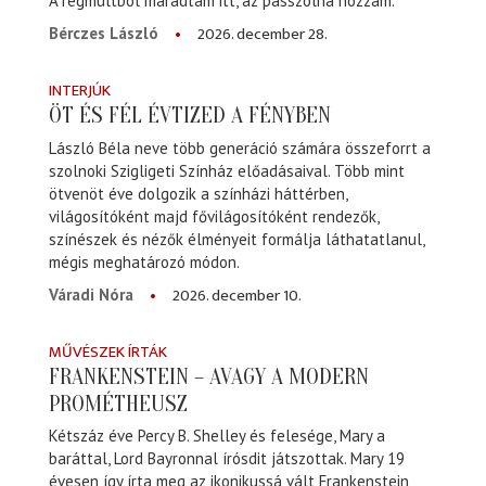
A régmúltból maradtam itt, az passzolna hozzám.
2026. december 28.
Bérczes László
INTERJÚK
ÖT ÉS FÉL ÉVTIZED A FÉNYBEN
László Béla neve több generáció számára összeforrt a
szolnoki Szigligeti Színház előadásaival. Több mint
ötvenöt éve dolgozik a színházi háttérben,
világosítóként majd fővilágosítóként rendezők,
színészek és nézők élményeit formálja láthatatlanul,
mégis meghatározó módon.
2026. december 10.
Váradi Nóra
MŰVÉSZEK ÍRTÁK
FRANKENSTEIN – AVAGY A MODERN
PROMÉTHEUSZ
Kétszáz éve Percy B. Shelley és felesége, Mary a
baráttal, Lord Bayronnal írósdit játszottak. Mary 19
évesen így írta meg az ikonikussá vált Frankenstein