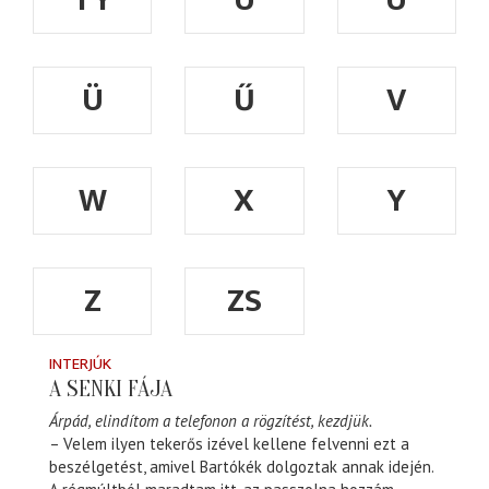
Ü
Ű
V
W
X
Y
Z
ZS
INTERJÚK
A SENKI FÁJA
Árpád, elindítom a telefonon a rögzítést, kezdjük.
– Velem ilyen tekerős izével kellene felvenni ezt a
beszélgetést, amivel Bartókék dolgoztak annak idején.