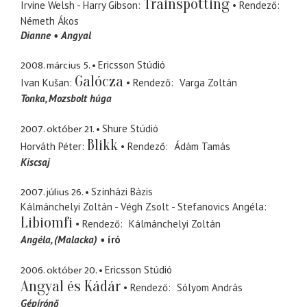
Trainspotting
Irvine Welsh - Harry Gibson
Rendező
Németh Ákos
Dianne
Angyal
2008. március 5.
Ericsson Stúdió
Galócza
Ivan Kušan
Rendező
Varga Zoltán
Tonka
Mozsbolt húga
2007. október 21.
Shure Stúdió
Blikk
Horváth Péter
Rendező
Ádám Tamás
Kiscsaj
2007. július 26.
Színházi Bázis
Kálmánchelyi Zoltán - Végh Zsolt - Stefanovics Angéla
Libiomfi
Rendező
Kálmánchelyi Zoltán
Angéla
(Malacka)
író
2006. október 20.
Ericsson Stúdió
Angyal és Kádár
Rendező
Sólyom András
Gépírónő