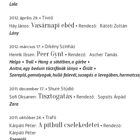
Lola
2012. április 29.
Tivoli
Vasárnapi ebéd
Háy János
Rendező
Rátóti Zoltán
Lány
2012. március 17.
Örkény Színház
Peer Gynt
Henrik Ibsen
Rendező
Ascher Tamás
Helga
Troll
Hang a sötétben
a görbe
Anitra
egy beduin törzsfőnök lánya
Őrült
Szereplő
gomolyagok, hulló falevél, susogás a levegőben, harmatcsep
2011. december 17.
Shure Stúdió
Tisztogatás
Sofi Oksanen
Rendező
Sopsits Árpád
Zara
2011. október 24.
Trafó
A pitbull cselekedetei
Kárpáti Péter
Rendező
Kárpáti Péter
Szereplő