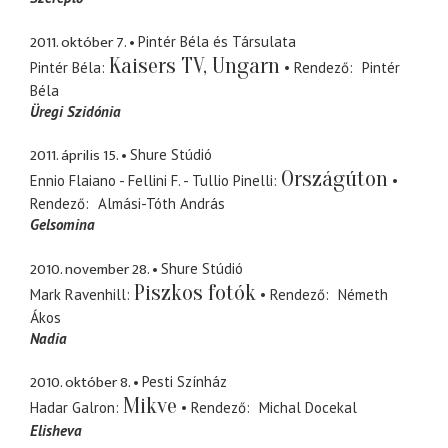
2011. október 7.
Pintér Béla és Társulata
Kaisers TV, Ungarn
Pintér Béla
Rendező
Pintér
Béla
Üregi Szidónia
2011. április 15.
Shure Stúdió
Országúton
Ennio Flaiano - Fellini F. - Tullio Pinelli
Rendező
Almási-Tóth András
Gelsomina
2010. november 28.
Shure Stúdió
Piszkos fotók
Mark Ravenhill
Rendező
Németh
Ákos
Nadia
2010. október 8.
Pesti Színház
Mikve
Hadar Galron
Rendező
Michal Docekal
Elisheva