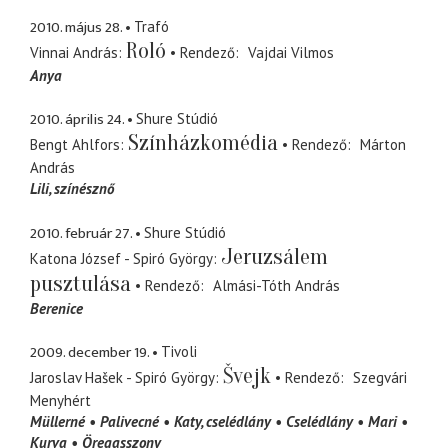
2010. május 28.
Trafó
Roló
Vinnai András
Rendező
Vajdai Vilmos
Anya
2010. április 24.
Shure Stúdió
Színházkomédia
Bengt Ahlfors
Rendező
Márton
András
Lili
színésznő
2010. február 27.
Shure Stúdió
Jeruzsálem
Katona József - Spiró György
pusztulása
Rendező
Almási-Tóth András
Berenice
2009. december 19.
Tivoli
Švejk
Jaroslav Hašek - Spiró György
Rendező
Szegvári
Menyhért
Müllerné
Palivecné
Katy
cselédlány
Cselédlány
Mari
Kurva
Öregasszony