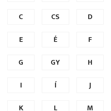
C
CS
D
E
É
F
G
GY
H
I
Í
J
K
L
M