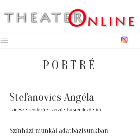
Toggle main menu visibility
PORTRÉ
Stefanovics Angéla
színész
rendező
szerző
társrendező
író
Színházi munkái adatbázisunkban