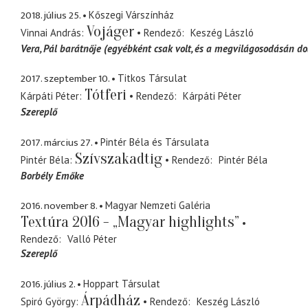
2018. július 25.
Kőszegi Várszínház
Vojáger
Vinnai András
Rendező
Keszég László
Vera
Pál barátnője (egyébként csak volt, és a megvilágosodásán do
2017. szeptember 10.
Titkos Társulat
Tótferi
Kárpáti Péter
Rendező
Kárpáti Péter
Szereplő
2017. március 27.
Pintér Béla és Társulata
Szívszakadtig
Pintér Béla
Rendező
Pintér Béla
Borbély Emőke
2016. november 8.
Magyar Nemzeti Galéria
Textúra 2016 - „Magyar highlights”
Rendező
Valló Péter
Szereplő
2016. július 2.
Hoppart Társulat
Árpádház
Spiró György
Rendező
Keszég László