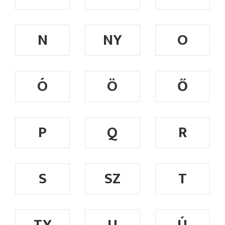
N
NY
O
Ó
Ö
Ő
P
Q
R
S
SZ
T
TY
U
Ú