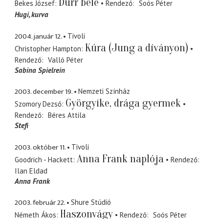
Durr bele
Bekes József
Rendező
Soós Péter
Hugi
kurva
2004. január 12.
Tivoli
Kúra (Jung a díványon)
Christopher Hampton
Rendező
Valló Péter
Sabina Spielrein
2003. december 19.
Nemzeti Színház
Györgyike, drága gyermek
Szomory Dezső
Rendező
Béres Attila
Stefi
2003. október 11.
Tivoli
Anna Frank naplója
Goodrich - Hackett
Rendező
Ilan Eldad
Anna Frank
2003. február 22.
Shure Stúdió
Haszonvágy
Németh Ákos
Rendező
Soós Péter