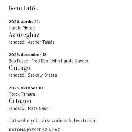
Bemutatók
2026. április 24.
Harold Pinter
Az üvegház
rendező
Ascher Tamás
2025. december 12.
Bob Fosse - Fred Ebb - John Harold Kander
Chicago
rendező
Székely Kriszta
2025. október 10.
Török Tamara
Octogon
rendező
Máté Gábor
Játszóhelyek, társszínházak, fesztiválok
KATONA JÓZSEF SZÍNHÁZ