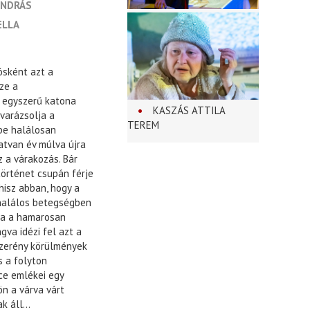
ANDRÁS
ELLA
ósként azt a
ze a
z egyszerű katona
KASZÁS ATTILA
varázsolja a
TEREM
ibe halálosan
atvan év múlva újra
 a várakozás. Bár
történet csupán férje
hisz abban, hogy a
 halálos betegségben
rja a hamarosan
gva idézi fel azt a
szerény körülmények
s a folyton
ce emlékei egy
ön a várva várt
 áll...