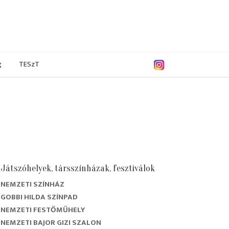
g
TESzT
Játszóhelyek, társszínházak, fesztiválok
NEMZETI SZÍNHÁZ
/2019
2017/2018
2016/2017
2015/2016
GOBBI HILDA SZÍNPAD
NEMZETI FESTŐMŰHELY
NEMZETI BAJOR GIZI SZALON