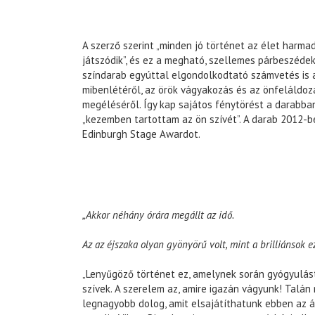
A szerző szerint „minden jó történet az élet harma
játszódik”, és ez a megható, szellemes párbeszéde
színdarab egyúttal elgondolkodtató számvetés is 
mibenlétéről, az örök vágyakozás és az önfeláldozá
megéléséről. Így kap sajátos fénytörést a darabb
„kezemben tartottam az ön szívét”. A darab 2012-b
Edinburgh Stage Awardot.
„Akkor néhány órára megállt az idő.
Az az éjszaka olyan gyönyörű volt, mint a brilliánsok 
„Lenyűgöző történet ez, amelynek során gyógyulás
szívek. A szerelem az, amire igazán vágyunk! Talán
legnagyobb dolog, amit elsajátíthatunk ebben az á