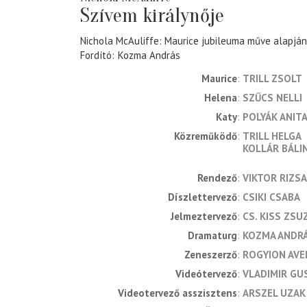
Szívem királynője
Nichola McAuliffe: Maurice jubileuma műve alapján
Fordító
Kozma András
Maurice
TRILL ZSOLT
Helena
SZŰCS NELLI
Katy
POLYÁK ANIT
Közreműködő
TRILL HELGA
KOLLÁR BÁLI
rendező
VIKTOR RIZS
díszlettervező
CSIKI CSABA
jelmeztervező
CS. KISS ZS
dramaturg
KOZMA ANDR
zeneszerző
ROGYION AVE
videótervező
VLADIMIR GU
videotervező asszisztens
ARSZEL UZAK