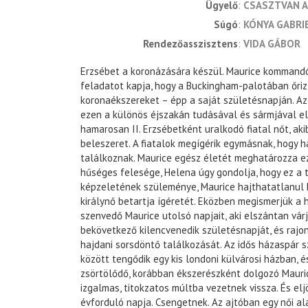
ügyelő
CSASZTVAN 
súgó
KÓNYA GABRI
rendezőasszisztens
VIDA GÁBOR
Erzsébet a koronázására készül. Maurice kommand
feladatot kapja, hogy a Buckingham-palotában őriz
koronaékszereket – épp a saját születésnapján. A
ezen a különös éjszakán tudásával és sármjával el
hamarosan II. Erzsébetként uralkodó fiatal nőt, ak
beleszeret. A fiatalok megígérik egymásnak, hogy h
találkoznak. Maurice egész életét meghatározza ez
hűséges felesége, Helena úgy gondolja, hogy ez a 
képzeletének szüleménye, Maurice hajthatatlanul 
királynő betartja ígéretét. Eközben megismerjük a
szenvedő Maurice utolsó napjait, aki elszántan vá
bekövetkező kilencvenedik születésnapját, és rajon
hajdani sorsdöntő találkozását. Az idős házaspár 
között tengődik egy kis londoni külvárosi házban, é
zsörtölődő, korábban ékszerészként dolgozó Mauri
izgalmas, titokzatos múltba vezetnek vissza. És elj
évforduló napja. Csengetnek. Az ajtóban egy női alak