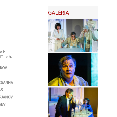
GALÉRIA
A
e.h.
NT
e.h.
AKOV
UZSANNA
ÁS
RJANOV
SEV