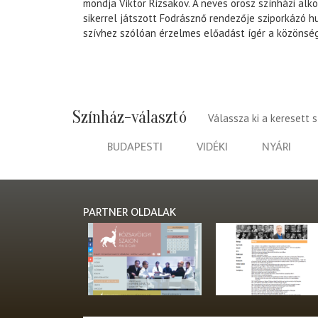
mondja Viktor Rizsakov. A neves orosz színházi alk
sikerrel játszott Fodrásznő rendezője sziporkázó 
szívhez szólóan érzelmes előadást ígér a közönsé
Színház-választó
Válassza ki a keresett 
BUDAPESTI
VIDÉKI
NYÁRI
PARTNER OLDALAK