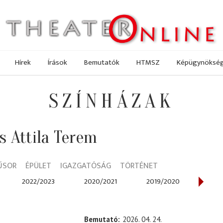
Hírek
Írások
Bemutatók
HTMSZ
Képügynöksé
SZÍNHÁZAK
 Attila Terem
ŰSOR
ÉPÜLET
IGAZGATÓSÁG
TÖRTÉNET
2022/2023
2020/2021
2019/2020
2018
Bemutató
2026. 04. 24.