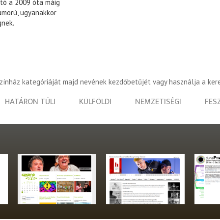
otó a 2009 óta máig
humorú, ugyanakkor
gnek.
színház kategóriáját majd nevének kezdőbetűjét vagy használja a ker
HATÁRON TÚLI
KÜLFÖLDI
NEMZETISÉGI
FES