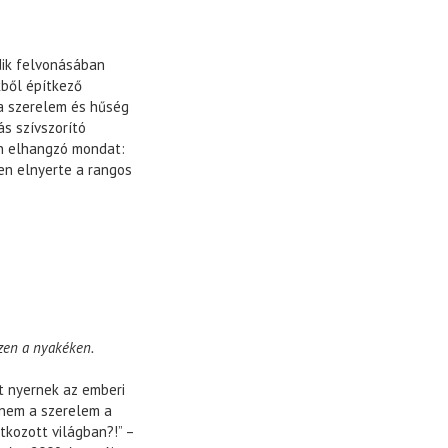
dik felvonásában
kből építkező
a szerelem és hűség
s szívszorító
an elhangzó mondat:
en elnyerte a rangos
ezen a nyakéken.
t nyernek az emberi
 nem a szerelem a
tkozott világban?!” –