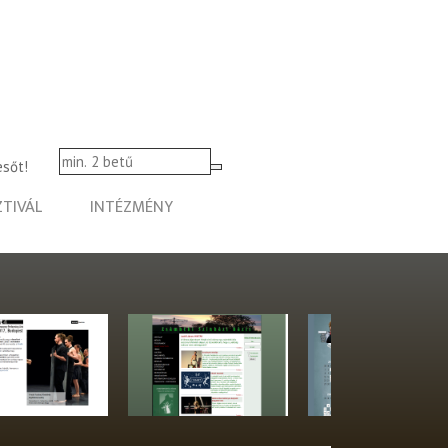
esőt!
ZTIVÁL
INTÉZMÉNY