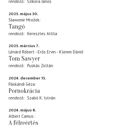
rendező
Szikora János
2025. május 30.
Sławomir Mrožek
Tangó
rendező
Keresztes Attila
2025. március 7.
Lénárd Róbert - Erős Ervin - Klemm Dávid
Tom Sawyer
rendező
Puskás Zoltán
2024. december 15.
Páskándi Géza
Pornokrácia
rendező
Szabó K. István
2024. május 8.
Albert Camus
A félreértés