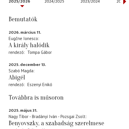
2025/2026
2024/2025
2023/2024
2022/
Bemutatók
2026. március 11.
Eugčne Ionesco
A király halódik
rendező
Tompa Gábor
2025. december 13.
Szabó Magda
Abigél
rendező
Eszenyi Enikő
Továbbra is műsoron
2025. május 31.
Nagy Tibor - Bradányi Iván - Pozsgai Zsolt
Benyovszky, a szabadság szerelmese