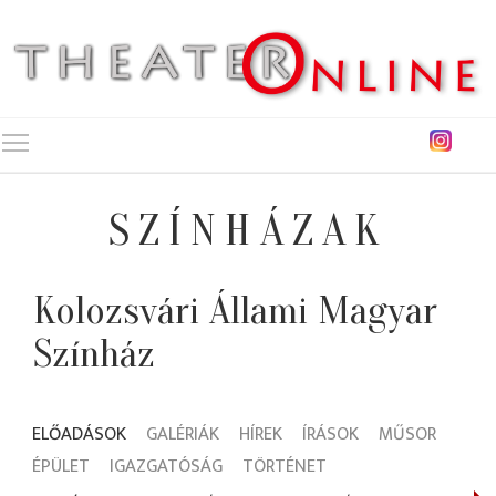
Toggle main menu visibility
SZÍNHÁZAK
Kolozsvári Állami Magyar
Színház
ELŐADÁSOK
GALÉRIÁK
HÍREK
ÍRÁSOK
MŰSOR
ÉPÜLET
IGAZGATÓSÁG
TÖRTÉNET