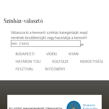
Színház-választó
Válassza ki a keresett színház kategóriáját majd
nevének kezdőbetűjét vagy használja a keresőt!
BUDAPESTI
VIDÉKI
NYÁRI
HATÁRON TÚLI
KÜLFÖLDI
NEMZETISÉGI
FESZTIVÁL
INTÉZMÉNY
Az oldal megjelenését támogatja: