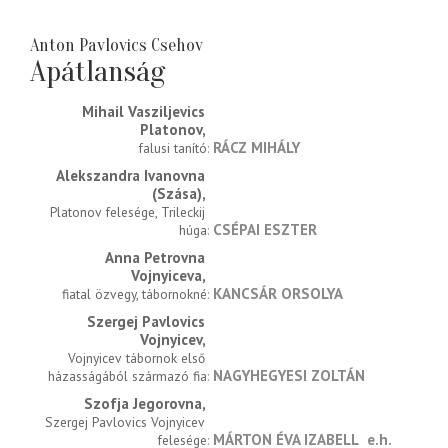
Anton Pavlovics Csehov
Apátlanság
Mihail Vasziljevics 
Platonov
RÁCZ MIHÁLY
falusi tanító
Alekszandra Ivanovna 
(Szása)
Platonov felesége, Trileckij 
CSÉPAI ESZTER
húga
Anna Petrovna 
Vojnyiceva
KANCSÁR ORSOLYA
fiatal özvegy, tábornokné
Szergej Pavlovics 
Vojnyicev
Vojnyicev tábornok első 
NAGYHEGYESI ZOLTÁN
házasságából származó fia
Szofja Jegorovna
Szergej Pavlovics Vojnyicev 
MÁRTON ÉVA IZABELL
e.h.
felesége