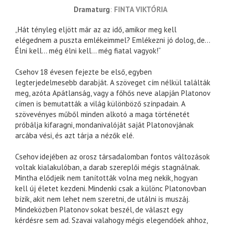
dramaturg
FINTA VIKTÓRIA
„Hát tényleg eljött már az az idő, amikor meg kell
elégednem a puszta emlékeimmel? Emlékezni jó dolog, de…
Élni kell… még élni kell… még fiatal vagyok!“
Csehov 18 évesen fejezte be első, egyben
legterjedelmesebb darabját. A szöveget cím nélkül találták
meg, azóta Apátlanság, vagy a főhős neve alapján Platonov
címen is bemutatták a világ különböző színpadain. A
szövevényes műből minden alkotó a maga történetét
próbálja kifaragni, mondanivalóját saját Platonovjának
arcába vési, és azt tárja a nézők elé.
Csehov idejében az orosz társadalomban fontos változások
voltak kialakulóban, a darab szereplői mégis stagnálnak.
Mintha elődjeik nem tanították volna meg nekik, hogyan
kell új életet kezdeni. Mindenki csak a különc Platonovban
bízik, akit nem lehet nem szeretni, de utálni is muszáj.
Mindeközben Platonov sokat beszél, de választ egy
kérdésre sem ad. Szavai valahogy mégis elegendőek ahhoz,