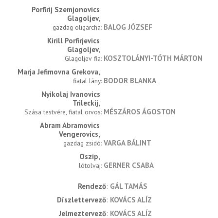
Porfirij Szemjonovics 
Glagoljev
BALOG JÓZSEF
gazdag oligarcha
Kirill Porfirjevics 
Glagoljev
KOSZTOLÁNYI-TÓTH MÁRTON
Glagoljev fia
Marja Jefimovna Grekova
BODOR BLANKA
fiatal lány
Nyikolaj Ivanovics 
Trileckij
MÉSZÁROS ÁGOSTON
Szása testvére, fiatal orvos
Abram Abramovics 
Vengerovics
VARGA BÁLINT
gazdag zsidó
Oszip
GERNER CSABA
lótolvaj
rendező
GÁL TAMÁS
díszlettervező
KOVÁCS ALÍZ
jelmeztervező
KOVÁCS ALÍZ