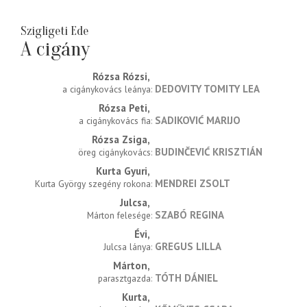
Szigligeti Ede
A cigány
Rózsa Rózsi
DEDOVITY TOMITY LEA
a cigánykovács leánya
Rózsa Peti
SADIKOVIĆ MARIJO
a cigánykovács fia
Rózsa Zsiga
BUDINČEVIĆ KRISZTIÁN
öreg cigánykovács
Kurta Gyuri
MENDREI ZSOLT
Kurta György szegény rokona
Julcsa
SZABÓ REGINA
Márton felesége
Évi
GREGUS LILLA
Julcsa lánya
Márton
TÓTH DÁNIEL
parasztgazda
Kurta