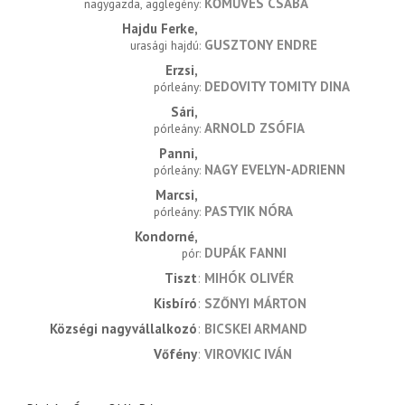
KŐMŰVES CSABA
nagygazda, agglegény
Hajdu Ferke
GUSZTONY ENDRE
urasági hajdú
Erzsi
DEDOVITY TOMITY DINA
pórleány
Sári
ARNOLD ZSÓFIA
pórleány
Panni
NAGY EVELYN-ADRIENN
pórleány
Marcsi
PASTYIK NÓRA
pórleány
Kondorné
DUPÁK FANNI
pór
Tiszt
MIHÓK OLIVÉR
Kisbíró
SZŐNYI MÁRTON
Községi nagyvállalkozó
BICSKEI ARMAND
Vőfény
VIROVKIC IVÁN