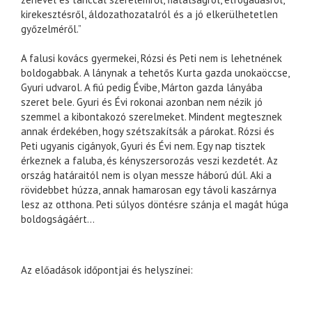
kirekesztésről, áldozathozatalról és a jó elkerülhetetlen
győzelméről.”
A falusi kovács gyermekei, Rózsi és Peti nem is lehetnének
boldogabbak. A lánynak a tehetős Kurta gazda unokaöccse,
Gyuri udvarol. A fiú pedig Évibe, Márton gazda lányába
szeret bele. Gyuri és Évi rokonai azonban nem nézik jó
szemmel a kibontakozó szerelmeket. Mindent megtesznek
annak érdekében, hogy szétszakítsák a párokat. Rózsi és
Peti ugyanis cigányok, Gyuri és Évi nem. Egy nap tisztek
érkeznek a faluba, és kényszersorozás veszi kezdetét. Az
ország határaitól nem is olyan messze háború dúl. Aki a
rövidebbet húzza, annak hamarosan egy távoli kaszárnya
lesz az otthona. Peti súlyos döntésre szánja el magát húga
boldogságáért…
Az előadások időpontjai és helyszínei: