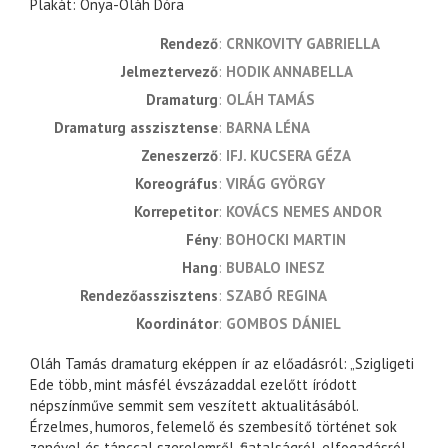
Plakát: Ónya-Oláh Dóra
rendező
CRNKOVITY GABRIELLA
jelmeztervező
HODIK ANNABELLA
dramaturg
OLÁH TAMÁS
dramaturg asszisztense
BARNA LÉNA
zeneszerző
IFJ. KUCSERA GÉZA
koreográfus
VIRÁG GYÖRGY
korrepetitor
KOVÁCS NEMES ANDOR
fény
BOHOCKI MARTIN
hang
BUBALO INESZ
rendezőasszisztens
SZABÓ REGINA
koordinátor
GOMBOS DÁNIEL
Oláh Tamás dramaturg eképpen ír az előadásról: „Szigligeti
Ede több, mint másfél évszázaddal ezelőtt íródott
népszínműve semmit sem veszített aktualitásából.
Érzelmes, humoros, felemelő és szembesítő történet sok
zenével és tánccal szerelemről, fiatalságról, elfogadásról,