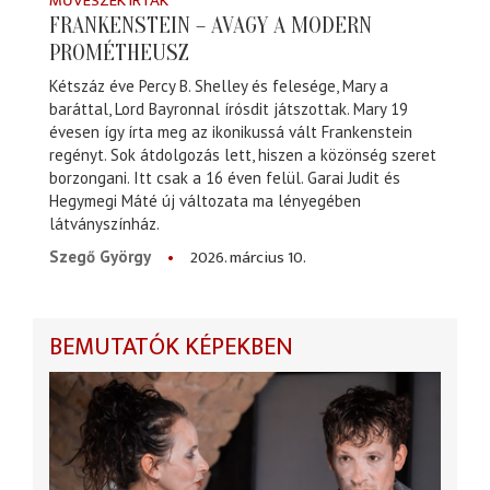
MŰVÉSZEK ÍRTÁK
FRANKENSTEIN – AVAGY A MODERN
PROMÉTHEUSZ
Kétszáz éve Percy B. Shelley és felesége, Mary a
baráttal, Lord Bayronnal írósdit játszottak. Mary 19
évesen így írta meg az ikonikussá vált Frankenstein
regényt. Sok átdolgozás lett, hiszen a közönség szeret
borzongani. Itt csak a 16 éven felül. Garai Judit és
Hegymegi Máté új változata ma lényegében
látványszínház.
2026. március 10.
Szegő György
BEMUTATÓK KÉPEKBEN