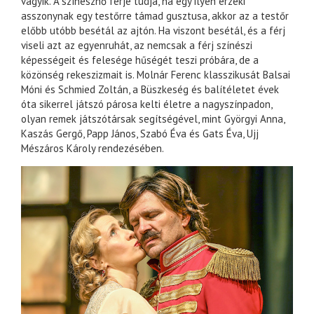
vágyik. A színésznő férje tudja, ha egy ilyen érzéki
asszonynak egy testőrre támad gusztusa, akkor az a testőr
előbb utóbb besétál az ajtón. Ha viszont besétál, és a férj
viseli azt az egyenruhát, az nemcsak a férj színészi
képességeit és felesége hűségét teszi próbára, de a
közönség rekeszizmait is. Molnár Ferenc klasszikusát Balsai
Móni és Schmied Zoltán, a Büszkeség és balítéletet évek
óta sikerrel játszó párosa kelti életre a nagyszínpadon,
olyan remek játszótársak segítségével, mint Györgyi Anna,
Kaszás Gergő, Papp János, Szabó Éva és Gats Éva, Ujj
Mészáros Károly rendezésében.