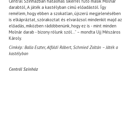
Centrál Színházban hatalmas sikerrel futó másik Molnár
darabtól, A játék a kastélyban című előadástól. Így
remélem, hogy ebben a szokatlan, újszerű megjelenésében
is elkápráztat, szórakoztat és elvarázsol mindenkit majd az
előadás, miközben rádöbbenünk, hogy ez is - mint minden
Molnár darab - bizony rólunk szól...” – mondta Ujj Mészáros
Károly.
Címkép: Balla Eszter, Alföldi Róbert, Schmied Zoltán – Játék a
kastélyban
Centrál Színház