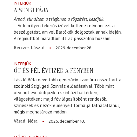
INTERJÚK
A SENKI FÁJA
Árpád, elindítom a telefonon a rögzítést, kezdjük.
– Velem ilyen tekerős izével kellene felvenni ezt a
beszélgetést, amivel Bartókék dolgoztak annak idején.
A régmúltból maradtam itt, az passzolna hozzám.
2026. december 28.
Bérczes László
INTERJÚK
ÖT ÉS FÉL ÉVTIZED A FÉNYBEN
László Béla neve több generáció számára összeforrt a
szolnoki Szigligeti Színház előadásaival. Több mint
ötvenöt éve dolgozik a színházi háttérben,
világosítóként majd fővilágosítóként rendezők,
színészek és nézők élményeit formálja láthatatlanul,
mégis meghatározó módon.
2026. december 10.
Váradi Nóra