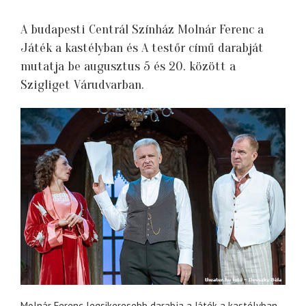
A budapesti Centrál Színház Molnár Ferenc a
Játék a kastélyban és A testőr című darabját
mutatja be augusztus 5 és 20. között a
Szigliget Várudvarban.
Molnár Ferenc legsikeresebb darabja a Játék a kastélyban