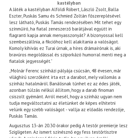
kastélyban
A Játék a kastélyban Alföldi Róbert, László Zsolt, Balla
Eszter, Puskás Samu és Schmied Zoltán főszereplésével
lesz látható, Puskás Tamás rendezésében. Mit tehet egy
színműíró, ha fiatal zeneszerző barátjával együtt in
flagranti kapja annak menyasszonyát? A bizonyossal kell
szembeszállnia, a fikcióhoz kell alakítania a valóságot.
Komoly kihívás ez Turai úrnak, a híres drámaírónak is, aki
bravúros megoldással és sziporkázó humorral menti meg a
fiatalok jegyességét.”
„Molnár Ferenc színházi pályája csúcsán, 48 évesen, már
világhírű szerzőként írta ezt a darabot, mely vallomás a
színház hatalmáról. Banálisnak tűnhet ez az édes játék,
azonban túlzás nélkül állítom, hogy a darab finoman
csiszolt gyémánt. Arról mesél, hogy a színház ugyan nem
tudja megváltoztatni az életünket de képes elhitetni
velünk egy szebb valóságot - vallja az előadás rendezője,
Puskás Tamás.
Augusztus 13-án 20.30 órakor pedig A testőr premierje lesz
Szigligeten. Az ismert színésznő egy fess testőrtisztre