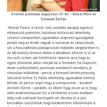
A testőr premierje augusztus 13-án – Balsai Móni és
Schmied Zoltán
„Molnár Ferenc A testőr című zseniális darabja egyrészt
elképesztő poénözön, hatalmas brillírozási lehetőség
színészi szempontból, ugyanakkor alapvető igazságokat
pendít meg az érzéki vágyak, a vonzások és választások,
sőt a hosszabbtávú párkapcsolati működés tárgykörében is.
Az idő komoly tényező ebben a darabban, kétszer is üt az
óra nyílt színen, ami feltétlenül rámutat arra, hogy az
egyes jelenetek akkor váltják be a fentieket, ha olajozott,
finom szerkezetként, pontosan, mondatról mondatra, jó
ritmusban működnek - persze a könnyed természetesség
látszatát keltve. Ez hálás lehetőség, ugyanakkor komoly
kihívás. Az persze segít, hogy a szereposztás – korabeli
jelzővel illetve – parádés. Az idővel függ össze az is, hogy
némi anakronizmussal ezt a történetet a tízes években
még csak szárnyait bontogató art-decoba és a jazz
korszakba csúsztattuk, hogy karakteresen elkülönüljön a