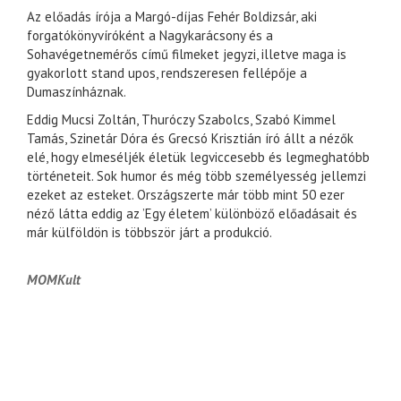
Az előadás írója a Margó-díjas Fehér Boldizsár, aki
forgatókönyvíróként a Nagykarácsony és a
Sohavégetnemérős című filmeket jegyzi, illetve maga is
gyakorlott stand upos, rendszeresen fellépője a
Dumaszínháznak.
Eddig Mucsi Zoltán, Thuróczy Szabolcs, Szabó Kimmel
Tamás, Szinetár Dóra és Grecsó Krisztián író állt a nézők
elé, hogy elmeséljék életük legviccesebb és legmeghatóbb
történeteit. Sok humor és még több személyesség jellemzi
ezeket az esteket. Országszerte már több mint 50 ezer
néző látta eddig az ’Egy életem’ különböző előadásait és
már külföldön is többször járt a produkció.
MOMKult