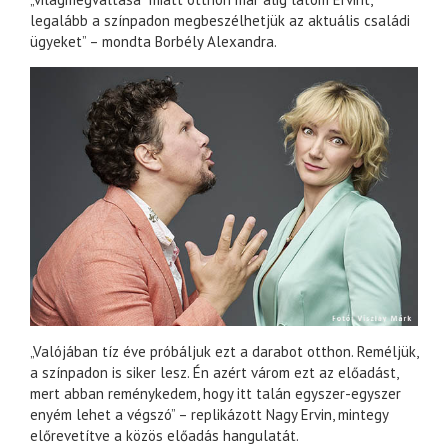
legalább a színpadon megbeszélhetjük az aktuális családi
ügyeket” – mondta Borbély Alexandra.
„Valójában tíz éve próbáljuk ezt a darabot otthon. Reméljük,
a színpadon is siker lesz. Én azért várom ezt az előadást,
mert abban reménykedem, hogy itt talán egyszer-egyszer
enyém lehet a végszó” – replikázott Nagy Ervin, mintegy
előrevetítve a közös előadás hangulatát.