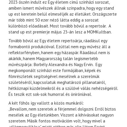
2023 őszén indult ez Egy életem című színházi sorozat,
amiben ismert művészek állnak színpadra, hogy egy stand
up est keretein belül elmeséljék az életüket. Országszerte
már több mint 50 ezer néző látta eddig a sorozat
különböző előadásait. Most tovább bővül a repertoár. A
stand up est premierje május 23-án lesz a MOMKultban.
Tovább bővül az Egy életem repertoárja, ráadásul egy
formabontó produkcióval. Ezúttal nem egy művész áll a
reflektorfényben, hanem egy házaspár. Ráadásul nem is
akárkik, hanem Magyarország talán legismertebb
művészpárja: Borbély Alexandra és Nagy Ervin. Egy
megkomponált színházi este formájában, képek és
filmrészletek segítségével mesélnek a szerelmük
születéséről, kapcsolatuk meghatározó pillanatairól,
hétköznapi küzdelmeikről és a szülővé válás nehézségeiről.
És teszik ezt sok-sok humorral és öniróniával.
A két főhős így vallott a közös munkáról:
„Bevallom, nem szeretek a férjemmel dolgozni. Erről biztos
mesélek az Egy életünkben. Viszont a kihívásokat nagyon
szeretem. Másik fontos motivációm volt, hogy mivel a
„világmegváltása” miatt otthon már alig látom Ervint,