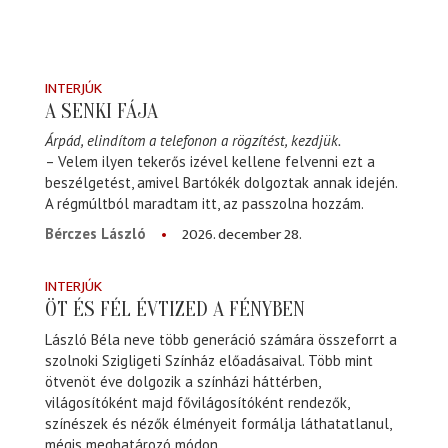
INTERJÚK
A SENKI FÁJA
Árpád, elindítom a telefonon a rögzítést, kezdjük.
– Velem ilyen tekerős izével kellene felvenni ezt a
beszélgetést, amivel Bartókék dolgoztak annak idején.
A régmúltból maradtam itt, az passzolna hozzám.
2026. december 28.
Bérczes László
INTERJÚK
ÖT ÉS FÉL ÉVTIZED A FÉNYBEN
László Béla neve több generáció számára összeforrt a
szolnoki Szigligeti Színház előadásaival. Több mint
ötvenöt éve dolgozik a színházi háttérben,
világosítóként majd fővilágosítóként rendezők,
színészek és nézők élményeit formálja láthatatlanul,
mégis meghatározó módon.