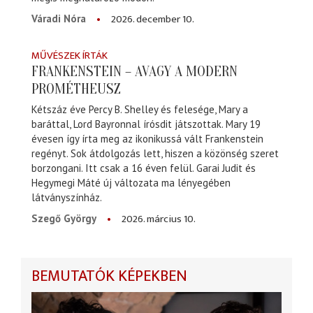
2026. december 10.
Váradi Nóra
MŰVÉSZEK ÍRTÁK
FRANKENSTEIN – AVAGY A MODERN
PROMÉTHEUSZ
Kétszáz éve Percy B. Shelley és felesége, Mary a
baráttal, Lord Bayronnal írósdit játszottak. Mary 19
évesen így írta meg az ikonikussá vált Frankenstein
regényt. Sok átdolgozás lett, hiszen a közönség szeret
borzongani. Itt csak a 16 éven felül. Garai Judit és
Hegymegi Máté új változata ma lényegében
látványszínház.
2026. március 10.
Szegő György
BEMUTATÓK KÉPEKBEN