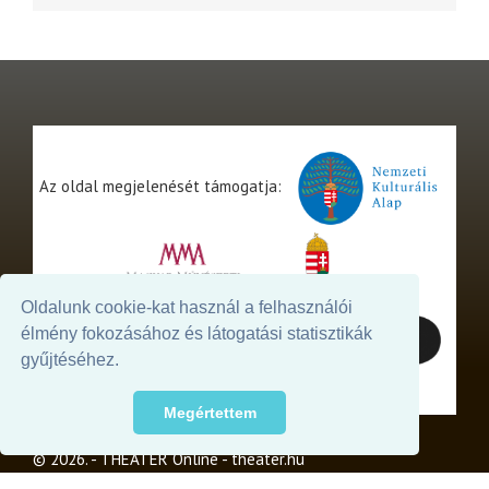
Az oldal megjelenését támogatja:
Oldalunk cookie-kat használ a felhasználói
élmény fokozásához és látogatási statisztikák
gyűjtéséhez.
Megértettem
© 2026. - THEATER Online -
theater.hu