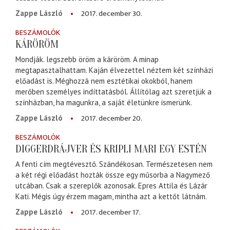
2017. december 30.
Zappe László
BESZÁMOLÓK
KÁRÖRÖM
Mondják. legszebb öröm a káröröm. A minap
megtapasztalhattam. Kaján élvezettel néztem két színházi
előadást is. Méghozzá nem esztétikai okokból, hanem
merőben személyes indíttatásból. Állítólag azt szeretjük a
színházban, ha magunkra, a saját életünkre ismerünk.
2017. december 20.
Zappe László
BESZÁMOLÓK
DIGGERDRÁJVER ÉS KRIPLI MARI EGY ESTÉN
A fenti cím megtévesztő. Szándékosan. Természetesen nem
a két régi előadást hozták össze egy műsorba a Nagymező
utcában. Csak a szereplők azonosak. Epres Attila és Lázár
Kati. Mégis úgy érzem magam, mintha azt a kettőt látnám.
2017. december 17.
Zappe László