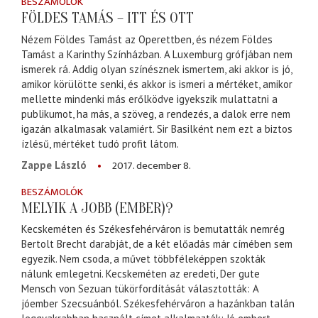
BESZÁMOLÓK
FÖLDES TAMÁS – ITT ÉS OTT
Nézem Földes Tamást az Operettben, és nézem Földes
Tamást a Karinthy Színházban. A Luxemburg grófjában nem
ismerek rá. Addig olyan színésznek ismertem, aki akkor is jó,
amikor körülötte senki, és akkor is ismeri a mértéket, amikor
mellette mindenki más erőlködve igyekszik mulattatni a
publikumot, ha más, a szöveg, a rendezés, a dalok erre nem
igazán alkalmasak valamiért. Sir Basilként nem ezt a biztos
ízlésű, mértéket tudó profit látom.
2017. december 8.
Zappe László
BESZÁMOLÓK
MELYIK A JOBB (EMBER)?
Kecskeméten és Székesfehérváron is bemutatták nemrég
Bertolt Brecht darabját, de a két előadás már címében sem
egyezik. Nem csoda, a művet többféleképpen szokták
nálunk emlegetni. Kecskeméten az eredeti, Der gute
Mensch von Sezuan tükörfordítását választották: A
jóember Szecsuánból. Székesfehérváron a hazánkban talán