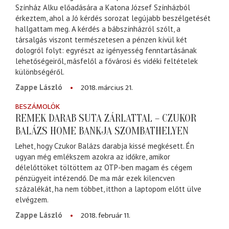
Színház Alku előadására a Katona József Színházból
érkeztem, ahol a Jó kérdés sorozat legújabb beszélgetését
hallgattam meg. A kérdés a bábszínházról szólt, a
társalgás viszont természetesen a pénzen kívül két
dologról folyt: egyrészt az igényesség fenntartásának
lehetőségeiről, másfelől a fővárosi és vidéki feltételek
különbségéről.
2018. március 21.
Zappe László
BESZÁMOLÓK
REMEK DARAB SUTA ZÁRLATTAL – CZUKOR
BALÁZS HOME BANKJA SZOMBATHELYEN
Lehet, hogy Czukor Balázs darabja kissé megkésett. Én
ugyan még emlékszem azokra az időkre, amikor
délelőttöket töltöttem az OTP-ben magam és cégem
pénzügyeit intézendő. De ma már ezek kilencven
százalékát, ha nem többet, itthon a laptopom előtt ülve
elvégzem.
2018. február 11.
Zappe László