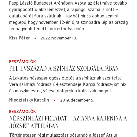
Papp László Budapest Arénában. Azóta az életműve tovább
gyarapodott újabb lemezzel, a rajongói száma is nőtt –
dalai apáról fiúra szállnak – így hát nincs abban semmi
meglepő, hogy november 12-én újra színpadra lép az ország
legnagyobb fedett koncerthelyszínén.
2022. november 10.
Kiss Péter
BESZÁMOLÓK
FÉL ÉVSZÁZAD A SZÍNHÁZ SZOLGÁLATÁBAN
A Lakatos házaspár egész életét a színháznak szentelte.
Vera színházi fodrász, 64 esztendeje, Karcsi fodrász-, smink-
és maszkmester, 54 éve dolgozik a kulisszák mögött.
2019. december 5.
Niedzielsky Katalin
BESZÁMOLÓK
NÉPSZÍNHÁZI FELADAT – AZ ANNA KARENINA A
JÓZSEF ATTILÁBAN
Történetesen régi mulasztást pótlandó a József Attila