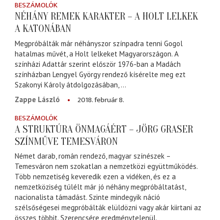
BESZÁMOLÓK
NÉHÁNY REMEK KARAKTER – A HOLT LELKEK
A KATONÁBAN
Megpróbálták már néhányszor színpadra tenni Gogol
hatalmas művét, a Holt lelkeket Magyarországon. A
színházi Adattár szerint először 1976-ban a Madách
színházban Lengyel György rendező kísérelte meg ezt
Szakonyi Károly átdolgozásában, ...
2018. február 8.
Zappe László
BESZÁMOLÓK
A STRUKTÚRA ÖNMAGÁÉRT – JÖRG GRASER
SZÍNMŰVE TEMESVÁRON
Német darab, román rendező, magyar színészek –
Temesváron nem szokatlan a nemzetközi együttműködés.
Több nemzetiség keveredik ezen a vidéken, és ez a
nemzetköziség túlélt már jó néhány megpróbáltatást,
nacionalista támadást. Szinte mindegyik náció
szélsőségesei megpróbálták elüldözni vagy akár kiirtani az
összes többit. Szerencsére eredménytelenül.