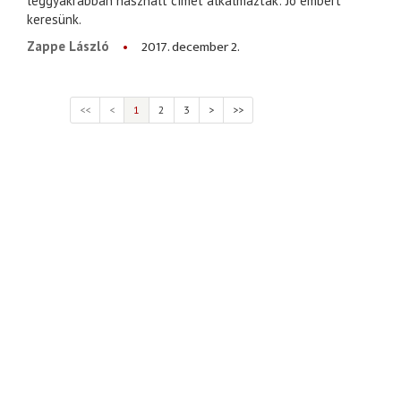
leggyakrabban használt címet alkalmazták: Jó embert
keresünk.
2017. december 2.
Zappe László
<<
<
1
2
3
>
>>