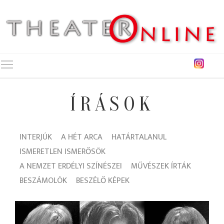
Toggle main menu visibility
ÍRÁSOK
INTERJÚK
A HÉT ARCA
HATÁRTALANUL
ISMERETLEN ISMERŐSÖK
A NEMZET ERDÉLYI SZÍNÉSZEI
MŰVÉSZEK ÍRTÁK
BESZÁMOLÓK
BESZÉLŐ KÉPEK