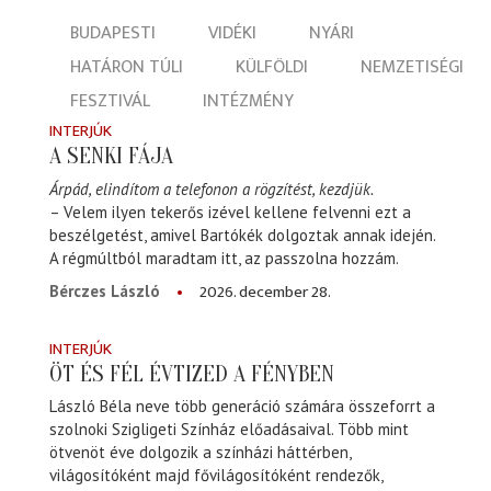
BUDAPESTI
VIDÉKI
NYÁRI
HATÁRON TÚLI
KÜLFÖLDI
NEMZETISÉGI
FESZTIVÁL
INTÉZMÉNY
INTERJÚK
A SENKI FÁJA
Árpád, elindítom a telefonon a rögzítést, kezdjük.
– Velem ilyen tekerős izével kellene felvenni ezt a
beszélgetést, amivel Bartókék dolgoztak annak idején.
A régmúltból maradtam itt, az passzolna hozzám.
2026. december 28.
Bérczes László
INTERJÚK
ÖT ÉS FÉL ÉVTIZED A FÉNYBEN
László Béla neve több generáció számára összeforrt a
szolnoki Szigligeti Színház előadásaival. Több mint
ötvenöt éve dolgozik a színházi háttérben,
világosítóként majd fővilágosítóként rendezők,