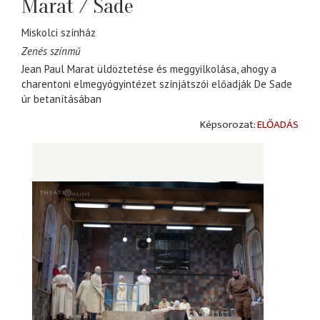
Marat / Sade
Miskolci színház
Zenés színmű
Jean Paul Marat üldöztetése és meggyilkolása, ahogy a
charentoni elmegyógyintézet színjátszói előadják De Sade
úr betanításában
ELŐADÁS