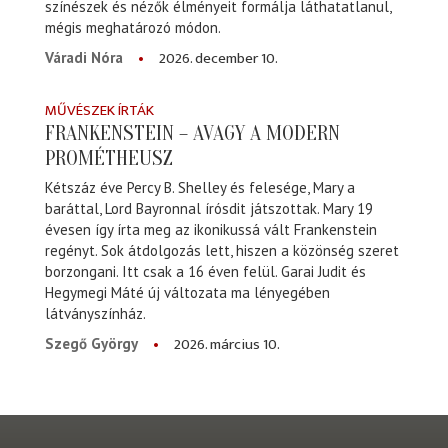
színészek és nézők élményeit formálja láthatatlanul,
mégis meghatározó módon.
2026. december 10.
Váradi Nóra
MŰVÉSZEK ÍRTÁK
FRANKENSTEIN – AVAGY A MODERN
PROMÉTHEUSZ
Kétszáz éve Percy B. Shelley és felesége, Mary a
baráttal, Lord Bayronnal írósdit játszottak. Mary 19
évesen így írta meg az ikonikussá vált Frankenstein
regényt. Sok átdolgozás lett, hiszen a közönség szeret
borzongani. Itt csak a 16 éven felül. Garai Judit és
Hegymegi Máté új változata ma lényegében
látványszínház.
2026. március 10.
Szegő György