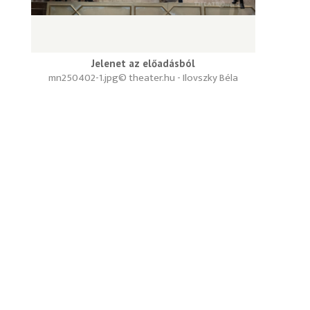
Jelenet az előadásból
mn250402-1.jpg
© theater.hu - Ilovszky Béla