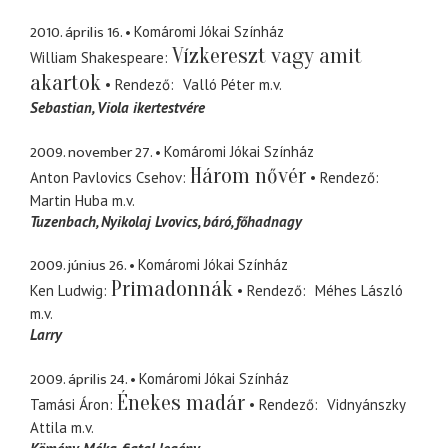
2010. április 16.
Komáromi Jókai Színház
Vízkereszt vagy amit
William Shakespeare
akartok
Rendező
Valló Péter
m.v.
Sebastian
Viola ikertestvére
2009. november 27.
Komáromi Jókai Színház
Három nővér
Anton Pavlovics Csehov
Rendező
Martin Huba
m.v.
Tuzenbach, Nyikolaj Lvovics
báró, főhadnagy
2009. június 26.
Komáromi Jókai Színház
Primadonnák
Ken Ludwig
Rendező
Méhes László
m.v.
Larry
2009. április 24.
Komáromi Jókai Színház
Énekes madár
Tamási Áron
Rendező
Vidnyánszky
Attila
m.v.