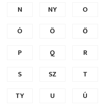
N
NY
O
Ó
Ö
Ő
P
Q
R
S
SZ
T
TY
U
Ú