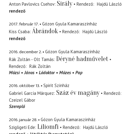
Sirály
Anton Pavlovics Csehov
Rendező
Hajdú László
rendező
2017. február 17.
Gózon Gyula Kamaraszínház
Ábrándok
Kiss Csaba
Rendező
Hajdú László
rendező
2016. december 2.
Gózon Gyula Kamaraszínház
Déryné hadművelet
Rák Zoltán - Olt Tamás
Rendező
Rák Zoltán
Mózsi
János
Lódoktor
Mózes
Pap
2016. október 13.
Spirit Színház
Száz év magány
Gabriel García Márquez
Rendező
Czeizel Gábor
Szereplő
2016. január 28.
Gózon Gyula Kamaraszínház
Liliomfi
Szigligeti Ede
Rendező
Hajdú László