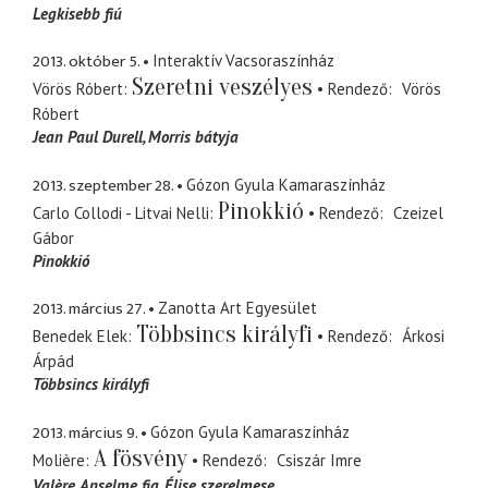
Legkisebb fiú
2013. október 5.
Interaktív Vacsoraszínház
Szeretni veszélyes
Vörös Róbert
Rendező
Vörös
Róbert
Jean Paul Durell
Morris bátyja
2013. szeptember 28.
Gózon Gyula Kamaraszínház
Pinokkió
Carlo Collodi - Litvai Nelli
Rendező
Czeizel
Gábor
Pinokkió
2013. március 27.
Zanotta Art Egyesület
Többsincs királyfi
Benedek Elek
Rendező
Árkosi
Árpád
Többsincs királyfi
2013. március 9.
Gózon Gyula Kamaraszínház
A fösvény
Molière
Rendező
Csiszár Imre
Valère
Anselme fia, Élise szerelmese