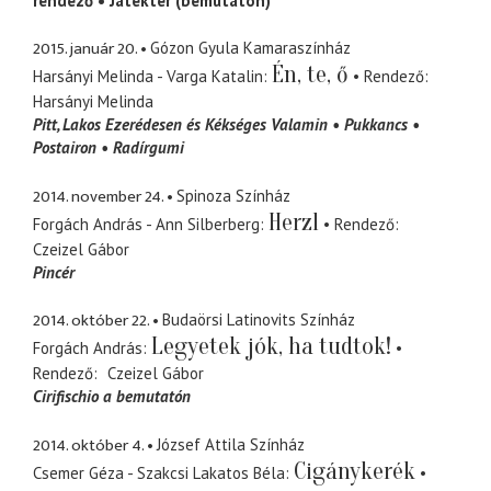
rendező
Játéktér (bemutatón)
2015. január 20.
Gózon Gyula Kamaraszínház
Én, te, ő
Harsányi Melinda - Varga Katalin
Rendező
Harsányi Melinda
Pitt
Lakos Ezerédesen és Kékséges Valamin
Pukkancs
Postairon
Radírgumi
2014. november 24.
Spinoza Színház
Herzl
Forgách András - Ann Silberberg
Rendező
Czeizel Gábor
Pincér
2014. október 22.
Budaörsi Latinovits Színház
Legyetek jók, ha tudtok!
Forgách András
Rendező
Czeizel Gábor
Cirifischio a bemutatón
2014. október 4.
József Attila Színház
Cigánykerék
Csemer Géza - Szakcsi Lakatos Béla