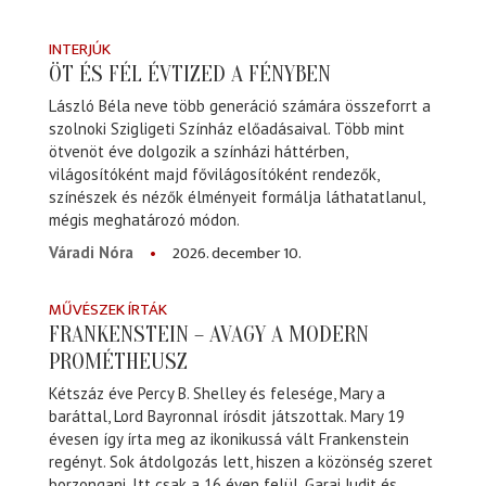
INTERJÚK
ÖT ÉS FÉL ÉVTIZED A FÉNYBEN
László Béla neve több generáció számára összeforrt a
szolnoki Szigligeti Színház előadásaival. Több mint
ötvenöt éve dolgozik a színházi háttérben,
világosítóként majd fővilágosítóként rendezők,
színészek és nézők élményeit formálja láthatatlanul,
mégis meghatározó módon.
2026. december 10.
Váradi Nóra
MŰVÉSZEK ÍRTÁK
FRANKENSTEIN – AVAGY A MODERN
PROMÉTHEUSZ
Kétszáz éve Percy B. Shelley és felesége, Mary a
baráttal, Lord Bayronnal írósdit játszottak. Mary 19
évesen így írta meg az ikonikussá vált Frankenstein
regényt. Sok átdolgozás lett, hiszen a közönség szeret
borzongani. Itt csak a 16 éven felül. Garai Judit és