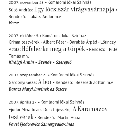
2007. november 23.
Komáromi Jókai Színház
Egy lócsiszár virágvasárnapja
Sütő András
Rendező
Lukáts Andor
m.v.
Herse
2007. október 5.
Komáromi Jókai Színház
Grimm testvérek - Albert Péter - Barabás Árpád - Lőrinczy
Hófehérke meg a törpék
Attila
Rendező
Pille
Tamás
m.v.
Királyfi Ármin
Szende
Szereplő
2007. szeptember 21.
Komáromi Jókai Színház
A bor
Gárdonyi Géza
Rendező
Bezerédi Zoltán
m.v.
Baracs Matyi
Imrének az öcscse
2007. április 27.
Komáromi Jókai Színház
A Karamazov
Fjodor Mihajlovics Dosztojevszkij
testvérek
Rendező
Martin Huba
Pavel Fjodorovics Szmergyakov
inas