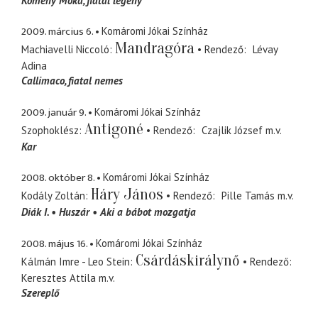
Kömény Móka
fiatal legény
2009. március 6.
Komáromi Jókai Színház
Mandragóra
Machiavelli Niccoló
Rendező
Lévay
Adina
Callimaco
fiatal nemes
2009. január 9.
Komáromi Jókai Színház
Antigoné
Szophoklész
Rendező
Czajlik József
m.v.
Kar
2008. október 8.
Komáromi Jókai Színház
Háry János
Kodály Zoltán
Rendező
Pille Tamás
m.v.
Diák I.
Huszár
Aki a bábot mozgatja
2008. május 16.
Komáromi Jókai Színház
Csárdáskirálynő
Kálmán Imre - Leo Stein
Rendező
Keresztes Attila
m.v.
Szereplő