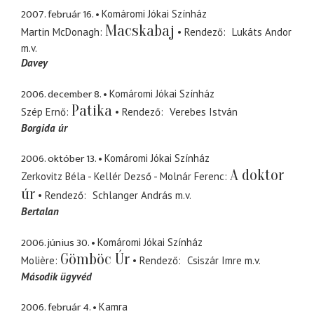
2007. február 16.
Komáromi Jókai Színház
Macskabaj
Martin McDonagh
Rendező
Lukáts Andor
m.v.
Davey
2006. december 8.
Komáromi Jókai Színház
Patika
Szép Ernő
Rendező
Verebes István
Borgida úr
2006. október 13.
Komáromi Jókai Színház
A doktor
Zerkovitz Béla - Kellér Dezső - Molnár Ferenc
úr
Rendező
Schlanger András
m.v.
Bertalan
2006. június 30.
Komáromi Jókai Színház
Gömböc Úr
Molière
Rendező
Csiszár Imre
m.v.
Második ügyvéd
2006. február 4.
Kamra