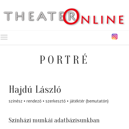
Toggle main menu visibility
PORTRÉ
Hajdú László
színész
rendező
szerkesztő
játéktér (bemutatón)
Színházi munkái adatbázisunkban