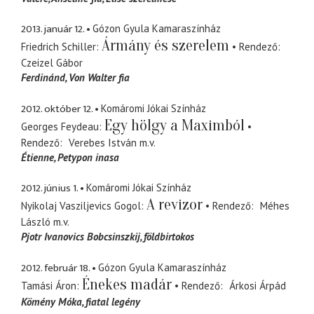
2013. január 12.
Gózon Gyula Kamaraszínház
Ármány és szerelem
Friedrich Schiller
Rendező
Czeizel Gábor
Ferdinánd
Von Walter fia
2012. október 12.
Komáromi Jókai Színház
Egy hölgy a Maximból
Georges Feydeau
Rendező
Verebes István
m.v.
Étienne
Petypon inasa
2012. június 1.
Komáromi Jókai Színház
A revizor
Nyikolaj Vasziljevics Gogol
Rendező
Méhes
László
m.v.
Pjotr Ivanovics Bobcsinszkij
földbirtokos
2012. február 18.
Gózon Gyula Kamaraszínház
Énekes madár
Tamási Áron
Rendező
Árkosi Árpád
Kömény Móka
fiatal legény