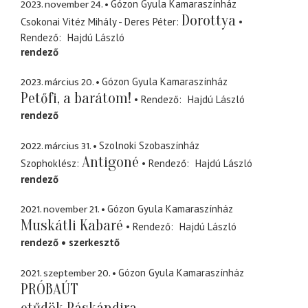
2023. november 24.
Gózon Gyula Kamaraszínház
Dorottya
Csokonai Vitéz Mihály - Deres Péter
Rendező
Hajdú László
rendező
2023. március 20.
Gózon Gyula Kamaraszínház
Petőfi, a barátom!
Rendező
Hajdú László
rendező
2022. március 31.
Szolnoki Szobaszínház
Antigoné
Szophoklész
Rendező
Hajdú László
rendező
2021. november 21.
Gózon Gyula Kamaraszínház
Muskátli Kabaré
Rendező
Hajdú László
rendező
szerkesztő
2021. szeptember 20.
Gózon Gyula Kamaraszínház
PRÓBAÚT
etűdök Páskándira