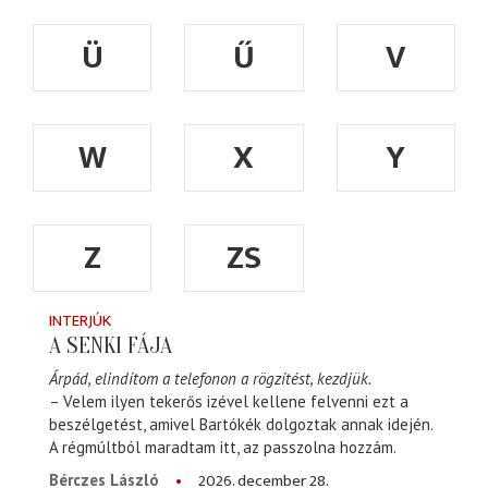
Ü
Ű
V
W
X
Y
Z
ZS
INTERJÚK
A SENKI FÁJA
Árpád, elindítom a telefonon a rögzítést, kezdjük.
– Velem ilyen tekerős izével kellene felvenni ezt a
beszélgetést, amivel Bartókék dolgoztak annak idején.
A régmúltból maradtam itt, az passzolna hozzám.
2026. december 28.
Bérczes László