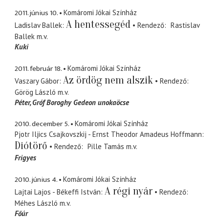
2011. június 10.
Komáromi Jókai Színház
A hentessegéd
Ladislav Ballek
Rendező
Rastislav
Ballek
m.v.
Kuki
2011. február 18.
Komáromi Jókai Színház
Az ördög nem alszik
Vaszary Gábor
Rendező
Görög László
m.v.
Péter
Gróf Boroghy Gedeon unokaöcse
2010. december 5.
Komáromi Jókai Színház
Pjotr Iljics Csajkovszkij - Ernst Theodor Amadeus Hoffmann
Diótörő
Rendező
Pille Tamás
m.v.
Frigyes
2010. június 4.
Komáromi Jókai Színház
A régi nyár
Lajtai Lajos - Békeffi István
Rendező
Méhes László
m.v.
Főúr