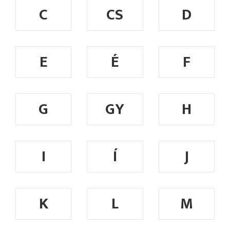
C
CS
D
E
É
F
G
GY
H
I
Í
J
K
L
M