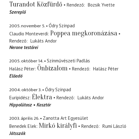
Turandot Közfürdő
Rendező
Bozsik Yvette
Szereplő
2005. november 5.
Ódry Színpad
Poppea megkoronázása
Claudio Monteverdi
Rendező
Lukáts Andor
Nerone testőrei
2005. október 14.
Színművészeti Padlás
Önbizalom
Halász Péter
Rendező
Halász Péter
Előadó
2004. október 3.
Ódry Színpad
Élektra
Euripidész
Rendező
Lukáts Andor
Hippolütosz
Kasztór
2003. április 26.
Zanotta Art Egyesület
Mirkó királyfi
Benedek Elek
Rendező
Rumi László
Játsszák