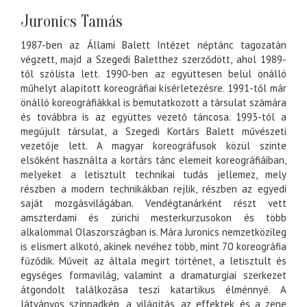
Juronics Tamás
1987-ben az Állami Balett Intézet néptánc tagozatán
végzett, majd a Szegedi Baletthez szerződött, ahol 1989-
től szólista lett. 1990-ben az együttesen belül önálló
műhelyt alapított koreográfiai kísérletezésre. 1991-től már
önálló koreográfiákkal is bemutatkozott a társulat számára
és továbbra is az együttes vezető táncosa. 1993-tól a
megújult társulat, a Szegedi Kortárs Balett művészeti
vezetője lett. A magyar koreográfusok közül szinte
elsőként használta a kortárs tánc elemeit koreográfiáiban,
melyeket a letisztult technikai tudás jellemez, mely
részben a modern technikákban rejlik, részben az egyedi
saját mozgásvilágában. Vendégtanárként részt vett
amszterdami és zürichi mesterkurzusokon és több
alkalommal Olaszországban is. Mára Juronics nemzetközileg
is elismert alkotó, akinek nevéhez több, mint 70 koreográfia
fűződik. Műveit az általa megírt történet, a letisztult és
egységes formavilág, valamint a dramaturgiai szerkezet
átgondolt találkozása teszi katartikus élménnyé. A
látványos színpadkép, a világítás, az effektek és a zene