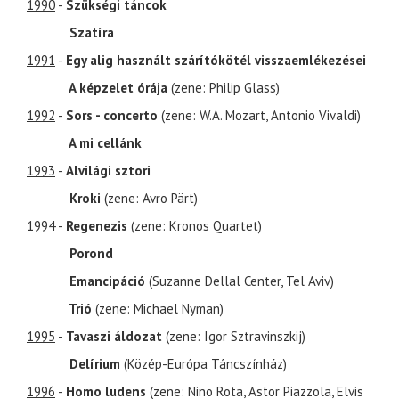
1990
-
Szükségi táncok
Szatíra
1991
-
Egy alig használt szárítókötél visszaemlékezései
A képzelet órája
(zene: Philip Glass)
1992
-
Sors - concerto
(zene: W.A. Mozart, Antonio Vivaldi)
A mi cellánk
1993
-
Alvilági sztori
Kroki
(zene: Avro Pärt)
1994
-
Regenezis
(zene: Kronos Quartet)
Porond
Emancipáció
(Suzanne Dellal Center, Tel Aviv)
Trió
(zene: Michael Nyman)
1995
-
Tavaszi áldozat
(zene: Igor Sztravinszkij)
Delírium
(Közép-Európa Táncszínház)
1996
-
Homo ludens
(zene: Nino Rota, Astor Piazzola, Elvis