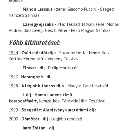
Játékok
Manon Lescaut
- zene: Giacomo Puccini - Szegedi
Nemzeti Színház
Ezeregy éjszaka
- írta: Tasnádi István, zene: Monori
András, dalszöveg: Geszti Péter - Pesti Magyar Színház
Főbb kitüntetései:
1994
-
Zsűri előadói díja
- Suzanne Dellal Nemzetközi
Kortárs Koreográfus Verseny, Tel Aviv
Flower - díj
- Philip Morris cég
1997
-
Harangozó - díj
1998
-
A legjobb táncos díja
- Magyar Táncfesztivál
I. díj - Homo Ludens című
koreográfiáért,
Nemzetközi Táncvideófilm Fesztivál
1999
-
Szegedért Alapítvány kuratóriumi díja
2000
-
Dömötör - díj
- Legjobb rendező
Imre Zoltán - díj