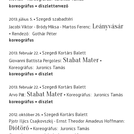
koreográfus
díszlettervező
2013. július 5.
Szegedi szabadtéri
Leányvásár
Jacobi Viktor - Bródy Miksa - Martos Ferenc
Rendező
Gothár Péter
koreográfus
2013. február 22.
Szegedi Kortárs Balett
Stabat Mater
Giovanni Battista Pergolesi
Koreográfus
Juronics Tamás
koreográfus
díszlet
2013. február 22.
Szegedi Kortárs Balett
Stabat Mater
Arvo Pӓrt
Koreográfus
Juronics Tamás
koreográfus
díszlet
2012. október 26.
Szegedi Kortárs Balett
Pjotr Iljics Csajkovszkij - Ernst Theodor Amadeus Hoffmann
Diótörő
Koreográfus
Juronics Tamás