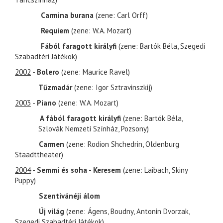
Carmina burana
(zene: Carl Orff)
Requiem
(zene: W.A. Mozart)
Fából faragott királyfi
(zene: Bartók Béla, Szegedi
Szabadtéri Játékok)
2002
-
Bolero
(zene: Maurice Ravel)
Tűzmadár
(zene: Igor Sztravinszkij)
2003
-
Piano
(zene: W.A. Mozart)
A fából faragott királyfi
(zene: Bartók Béla,
Szlovák Nemzeti Színház, Pozsony)
Carmen
(zene: Rodion Shchedrin, Oldenburg
Staadttheater)
2004
-
Semmi és soha - Keresem
(zene: Laibach, Skiny
Puppy)
Szentivánéji álom
Új világ
(zene: Ágens, Boudny, Antonin Dvorzak,
Szegedi Szabadtéri Játékok)