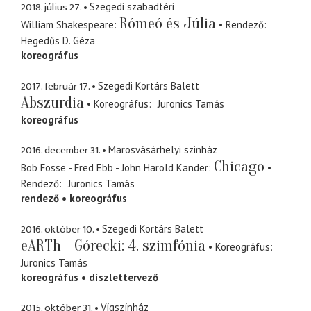
2018. július 27.
Szegedi szabadtéri
Rómeó és Júlia
William Shakespeare
Rendező
Hegedűs D. Géza
koreográfus
2017. február 17.
Szegedi Kortárs Balett
Abszurdia
Koreográfus
Juronics Tamás
koreográfus
2016. december 31.
Marosvásárhelyi szinház
Chicago
Bob Fosse - Fred Ebb - John Harold Kander
Rendező
Juronics Tamás
rendező
koreográfus
2016. október 10.
Szegedi Kortárs Balett
eARTh - Górecki: 4. szimfónia
Koreográfus
Juronics Tamás
koreográfus
díszlettervező
2015. október 31.
Vígszínház