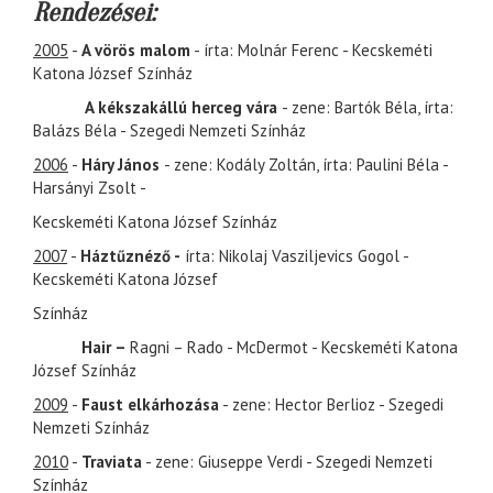
Rendezései:
2005
-
A vörös malom
- írta: Molnár Ferenc - Kecskeméti
Katona József Színház
A kékszakállú herceg vára
- zene: Bartók Béla, írta:
Balázs Béla - Szegedi Nemzeti Színház
2006
-
Háry János
- zene: Kodály Zoltán, írta: Paulini Béla -
Harsányi Zsolt -
Kecskeméti Katona József Színház
2007
-
Háztűznéző -
írta: Nikolaj Vasziljevics Gogol -
Kecskeméti Katona József
Színház
Hair –
Ragni – Rado - McDermot - Kecskeméti Katona
József Színház
2009
-
Faust elkárhozása
- zene: Hector Berlioz - Szegedi
Nemzeti Színház
2010
-
Traviata
- zene: Giuseppe Verdi - Szegedi Nemzeti
Színház