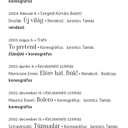
koreográfus
2004. február 9.
Szegedi Kortárs Balett
Új világ
Dvořák
Rendező
Juronics Tamás
rendező
2003. május 6.
Trafó
To pretend
Koreográfus
Juronics Tamás
Előadják
koreográfus
2003. április 4.
Kecskeméti színház
Előre hát, fiúk!
Morricone Ennio
Rendező
Bodolay
koreográfus
2002. december 13.
Kecskeméti színház
Bolero
Maurice Ravel
Koreográfus
Juronics Tamás
koreográfus
2002. december 13.
Kecskeméti színház
Tűzmadár
Sztravinszkij
Koreográfus
Juronics Tamás