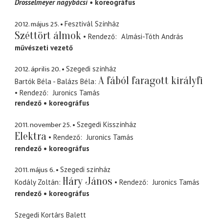
Drosselmeyer nagybácsi
koreográfus
2012. május 25.
Fesztivál Színház
Széttört álmok
Rendező
Almási-Tóth András
művészeti vezető
2012. április 20.
Szegedi színház
A fából faragott királyfi
Bartók Béla - Balázs Béla
Rendező
Juronics Tamás
rendező
koreográfus
2011. november 25.
Szegedi Kisszínház
Elektra
Rendező
Juronics Tamás
rendező
koreográfus
2011. május 6.
Szegedi színház
Háry János
Kodály Zoltán
Rendező
Juronics Tamás
rendező
koreográfus
Szegedi Kortárs Balett