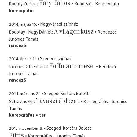
Háry János
Kodály Zoltán
Rendező
Béres Attila
koreográfus
2014. május 16.
Nagyváradi színház
A világcirkusz
Bodolay - Nagy Dániel
Rendező
Juronics Tamás
rendező
2014. április 11.
Szegedi színház
Hoffmann meséi
Jacques Offenbach
Rendező
Juronics Tamás
rendező
2014. március 21.
Szegedi Kortárs Balett
Tavaszi áldozat
Sztravinszkij
Koreográfus
Juronics
Tamás
koreográfus
tér
2013. november 8.
Szegedi Kortárs Balett
Rítus
Koreográfus
Juronics Tamás