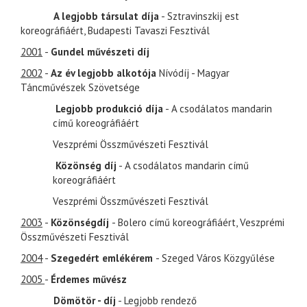
A legjobb társulat díja
- Sztravinszkij est
koreográfiáért, Budapesti Tavaszi Fesztivál
2001
-
Gundel művészeti díj
2002
-
Az év legjobb alkotója
Nívódíj - Magyar
Táncművészek Szövetsége
Legjobb produkció díja
- A csodálatos mandarin
című koreográfiáért
Veszprémi Összművészeti Fesztivál
Közönség díj
- A csodálatos mandarin című
koreográfiáért
Veszprémi Összművészeti Fesztivál
2003
-
Közönségdíj
- Bolero című koreográfiáért, Veszprémi
Összművészeti Fesztivál
2004
-
Szegedért emlékérem
- Szeged Város Közgyűlése
2005
-
Érdemes művész
Dömötör - díj
- Legjobb rendező