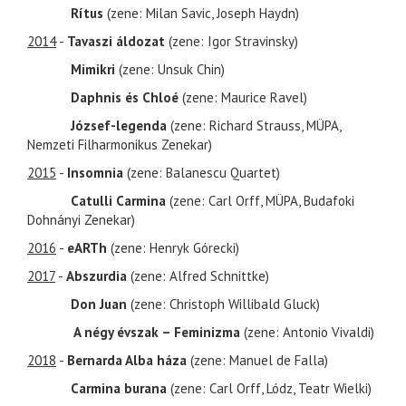
Rítus
(zene: Milan Savic, Joseph Haydn)
2014
-
Tavaszi áldozat
(zene: Igor Stravinsky)
Mimikri
(zene: Unsuk Chin)
Daphnis és Chloé
(zene: Maurice Ravel)
József-legenda
(zene: Richard Strauss, MÜPA,
Nemzeti Filharmonikus Zenekar)
2015
-
Insomnia
(zene: Balanescu Quartet)
Catulli Carmina
(zene: Carl Orff, MÜPA, Budafoki
Dohnányi Zenekar)
2016
-
eARTh
(zene: Henryk Górecki)
2017
-
Abszurdia
(zene: Alfred Schnittke)
Don Juan
(zene: Christoph Willibald Gluck)
A négy évszak – Feminizma
(zene: Antonio Vivaldi)
2018
-
Bernarda Alba háza
(zene: Manuel de Falla)
Carmina burana
(zene: Carl Orff, Lódz, Teatr Wielki)