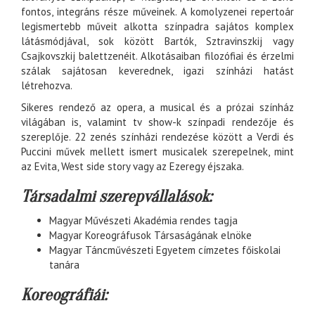
fontos, integráns része műveinek. A komolyzenei repertoár
legismertebb műveit alkotta színpadra sajátos komplex
látásmódjával, sok között Bartók, Sztravinszkij vagy
Csajkovszkij balettzenéit. Alkotásaiban filozófiai és érzelmi
szálak sajátosan keverednek, igazi színházi hatást
létrehozva.
Sikeres rendező az opera, a musical és a prózai színház
világában is, valamint tv show-k színpadi rendezője és
szereplője. 22 zenés színházi rendezése között a Verdi és
Puccini művek mellett ismert musicalek szerepelnek, mint
az Evita, West side story vagy az Ezeregy éjszaka.
Társadalmi szerepvállalások:
Magyar Művészeti Akadémia rendes tagja
Magyar Koreográfusok Társaságának elnöke
Magyar Táncművészeti Egyetem címzetes főiskolai
tanára
Koreográfiái: