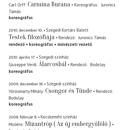
Carmina Burana
Carl Orff
Koreográfus
Juronics
Tamás
koreográfus
2010. december 10.
Szegedi Kortárs Balett
Testek filozófiája
Rendező
Juronics Tamás
rendező
koreográfus
művészeti vezető
2010. április 17.
Szegedi színház
Álarcosbál
Giuseppe Verdi
Rendező
Bodolay
koreográfus
2009. december 18.
Szegedi színház
Csongor és Tünde
Vörösmarty Mihály
Rendező
Bodolay
koreográfus
2008. február 8.
Kecskeméti színház
Mizantróp ( Az új embergyűlölő )
Molière