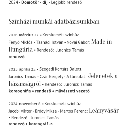
2024
-
Dömötör - díj -
Legjobb rendező
Színházi munkái adatbázisunkban
2026. március 27.
Kecskeméti színház
Made in
Fenyő Miklós - Tasnádi István - Novai Gábor
Hungária
Rendező
Juronics Tamás
rendező
2025. április 25.
Szegedi Kortárs Balett
Jelenetek a
Juronics Tamás - Czár Gergely - A társulat
házasságról
Rendező
Juronics Tamás
koreográfia
rendező
művészeti vezető
2024. november 8.
Kecskeméti színház
Leányvásár
Jacobi Viktor - Bródy Miksa - Martos Ferenc
Rendező
Juronics Tamás
rendező
koreográfus