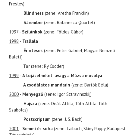
Presley)
Blindness
(zene: Aretha Franklin)
Sárember
(zene: Balanescu Quartet)
1997
-
Szilánkok
(zene: Földes Gábor)
1998
-
Trallala
Érintések
(zene: Peter Gabriel, Magyar Nemzeti
Balett)
Tor
(zene: Ry Cooder)
1999
-
A tojáselmélet, avagy a Múzsa mosolya
A csodálatos mandarin
(zene: Bartók Béla)
2000
-
Menyegző
(zene: Igor Sztravinszkij)
Hajsza
(zene: Deák Attila, Tóth Attila, Tóth
Szabolcs)
Postscriptum
(zene: J. S. Bach)
2001
-
Semmi és soha
(zene: Laibach, Skiny Puppy, Budapest
Táncszínház)