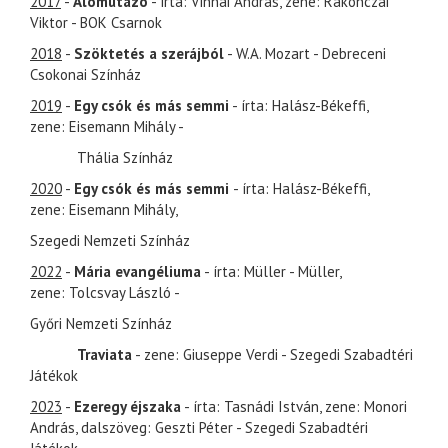
2017
-
Álomutazó
- írta: Vinnai András, zene: Rakonczai
Viktor - BOK Csarnok
2018
-
Szöktetés a szerájból
- W.A. Mozart - Debreceni
Csokonai Színház
2019
-
Egy csók és más semmi
- írta: Halász-Békeffi,
zene: Eisemann Mihály -
Thália Színház
2020
-
Egy csók és más semmi
- írta: Halász-Békeffi,
zene: Eisemann Mihály,
Szegedi Nemzeti Színház
2022
-
Mária evangéliuma
- írta: Müller - Müller,
zene: Tolcsvay László -
Győri Nemzeti Színház
Traviata
- zene: Giuseppe Verdi - Szegedi Szabadtéri
Játékok
2023
-
Ezeregy éjszaka
- írta: Tasnádi István, zene: Monori
András, dalszöveg: Geszti Péter - Szegedi Szabadtéri