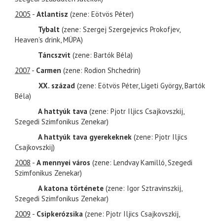
2005
-
Atlantisz
(zene: Eötvös Péter)
Tybalt
(zene: Szergej Szergejevics Prokofjev,
Heaven’s drink, MÜPA)
Táncszvit
(zene: Bartók Béla)
2007
-
Carmen
(zene: Rodion Shchedrin)
XX. század
(zene: Eötvös Péter, Ligeti György, Bartók
Béla)
A hattyúk tava
(zene: Pjotr Iljics Csajkovszkij,
Szegedi Szimfonikus Zenekar)
A hattyúk tava gyerekeknek
(zene: Pjotr Iljics
Csajkovszkij)
2008
-
A mennyei város
(zene: Lendvay Kamilló, Szegedi
Szimfonikus Zenekar)
A katona története
(zene: Igor Sztravinszkij,
Szegedi Szimfonikus Zenekar)
2009
-
Csipkerózsika
(zene: Pjotr Iljics Csajkovszkij,