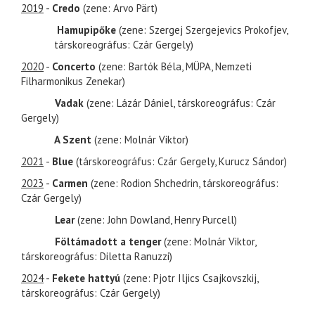
2019
-
Credo
(zene: Arvo Pärt)
Hamupipőke
(zene: Szergej Szergejevics Prokofjev,
társkoreográfus: Czár Gergely)
2020
-
Concerto
(zene: Bartók Béla, MÜPA, Nemzeti
Filharmonikus Zenekar)
Vadak
(zene: Lázár Dániel, társkoreográfus: Czár
Gergely)
A Szent
(zene: Molnár Viktor)
2021
-
Blue
(társkoreográfus: Czár Gergely, Kurucz Sándor)
2023
-
Carmen
(zene: Rodion Shchedrin, társkoreográfus:
Czár Gergely)
Lear
(zene: John Dowland, Henry Purcell)
Föltámadott a tenger
(zene: Molnár Viktor,
társkoreográfus: Diletta Ranuzzi)
2024
-
Fekete hattyú
(zene: Pjotr Iljics Csajkovszkij,
társkoreográfus: Czár Gergely)