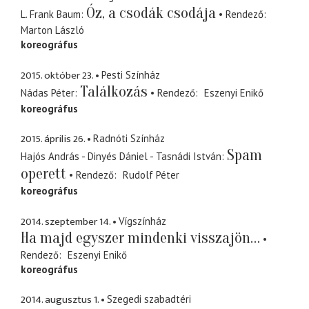
Óz, a csodák csodája
L. Frank Baum
Rendező
Marton László
koreográfus
2015. október 23.
Pesti Színház
Találkozás
Nádas Péter
Rendező
Eszenyi Enikő
koreográfus
2015. április 26.
Radnóti Színház
Spam
Hajós András - Dinyés Dániel - Tasnádi István
operett
Rendező
Rudolf Péter
koreográfus
2014. szeptember 14.
Vígszínház
Ha majd egyszer mindenki visszajön…
Rendező
Eszenyi Enikő
koreográfus
2014. augusztus 1.
Szegedi szabadtéri