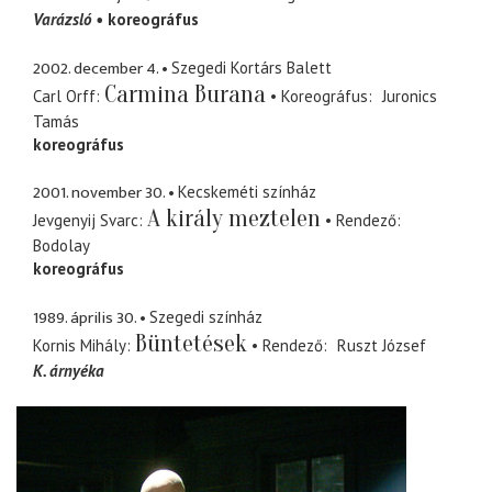
Varázsló
koreográfus
2002. december 4.
Szegedi Kortárs Balett
Carmina Burana
Carl Orff
Koreográfus
Juronics
Tamás
koreográfus
2001. november 30.
Kecskeméti színház
A király meztelen
Jevgenyij Svarc
Rendező
Bodolay
koreográfus
1989. április 30.
Szegedi színház
Büntetések
Kornis Mihály
Rendező
Ruszt József
K. árnyéka