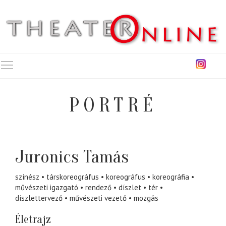
Toggle main menu visibility
PORTRÉ
Juronics Tamás
színész
társkoreográfus
koreográfus
koreográfia
művészeti igazgató
rendező
díszlet
tér
díszlettervező
művészeti vezető
mozgás
Életrajz