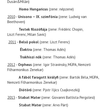
Dusán&Milán)
Homo Hungaricus
(zene: népzene)
2010
-
Unisono – IX. szimfónia
(zene: Ludwig van
Beethoven)
Testek filozófiája
(zene: Frédéric Chopin,
Liszt Ferenc, Milan Savic)
2011
-
Belső pokol
(zene: Liszt Ferenc)
Élektra
(zene: Thomas Adés)
Trakhiszi nők
(zene: Thomas Adés)
2012
-
Orpheus
(zene: Igor Stravinsky, MÜPA, Nemzeti
Filharmonikus Zenekar)
A fából faragott királyfi
(zene: Bartók Béla, MÜPA,
Nemzeti Filharmonikus Zenekar)
Diótörő
(zene: Pjotr Iljics Csajkovszkij)
2013
-
Stabat Mater
(zene: Giovanni Battista Pergolesi)
Stabat Mater
(zene: Arvo Pärt)