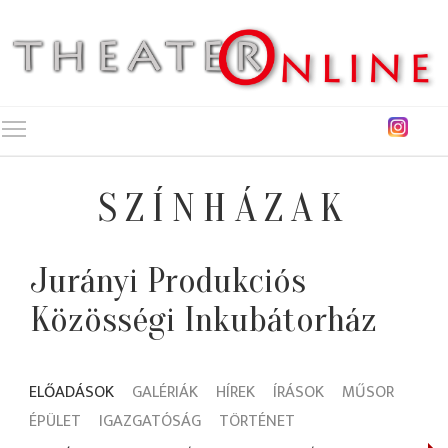
Toggle main menu visibility
SZÍNHÁZAK
Jurányi Produkciós
Közösségi Inkubátorház
ELŐADÁSOK
GALÉRIÁK
HÍREK
ÍRÁSOK
MŰSOR
ÉPÜLET
IGAZGATÓSÁG
TÖRTÉNET