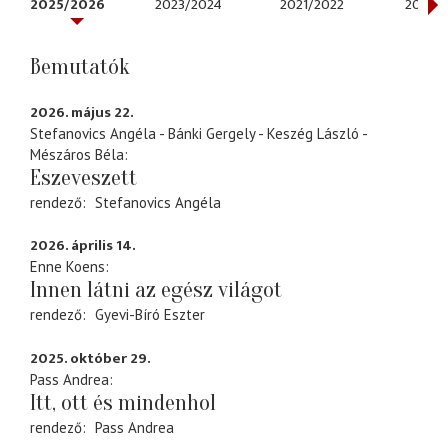
2025/2026
2023/2024
2021/2022
2020/
Bemutatók
2026. május 22.
Stefanovics Angéla - Bánki Gergely - Keszég László -
Mészáros Béla
Eszeveszett
rendező
Stefanovics Angéla
2026. április 14.
Enne Koens
Innen látni az egész világot
rendező
Gyevi-Bíró Eszter
2025. október 29.
Pass Andrea
Itt, ott és mindenhol
rendező
Pass Andrea