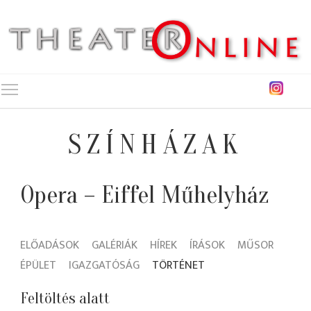
Toggle main menu visibility
SZÍNHÁZAK
Opera – Eiffel Műhelyház
ELŐADÁSOK
GALÉRIÁK
HÍREK
ÍRÁSOK
MŰSOR
ÉPÜLET
IGAZGATÓSÁG
TÖRTÉNET
Feltöltés alatt